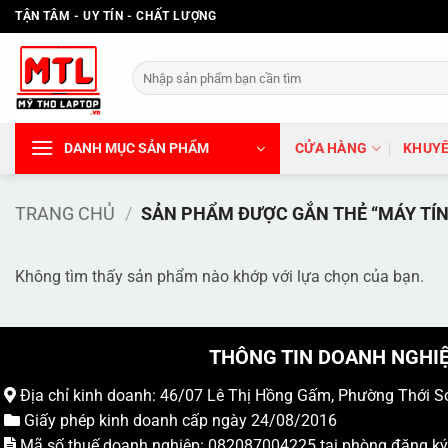
Bỏ
TẬN TÂM - UY TÍN - CHẤT LƯỢNG
qua
nội
Tìm
dung
kiếm:
DANH MỤC SẢN PHẨM
CỬA HÀNG
KHUYẾ
TRANG CHỦ
/
SẢN PHẨM ĐƯỢC GẮN THẺ “MÁY TÍN
Không tìm thấy sản phẩm nào khớp với lựa chọn của bạn.
THÔNG TIN DOANH NGHI
Địa chỉ kinh doanh: 46/07 Lê Thị Hồng Gấm, Phường Thới S
Giấy phép kinh doanh cấp ngày 24/08/2016
Mã số thuế doanh nghiệp: 082087004225 tại phòng đăng k