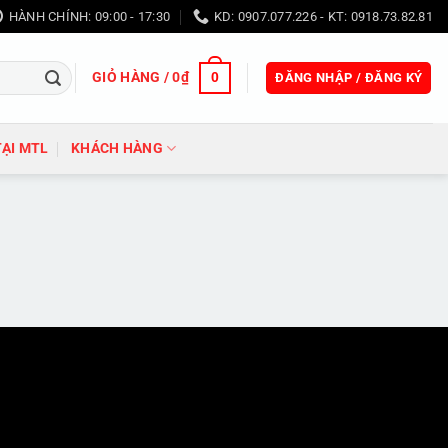
HÀNH CHÍNH: 09:00 - 17:30
KD: 0907.077.226 - KT: 0918.73.82.81
GIỎ HÀNG /
0
₫
0
ĐĂNG NHẬP / ĐĂNG KÝ
TẠI MTL
KHÁCH HÀNG