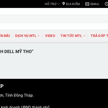
HỖ TRỢ
ĐỊA ĐIỂM
EMAIL
N MÃI
DỊCH VỤ MTL
VIDEO
TIN TỨC MTL
TRẢ GÓP 
H DELL MỸ THO”
ỆP
ơn, Tỉnh Đồng Tháp.
ý kinh doanh UBND thành phố