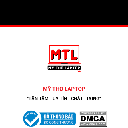
MỸ THO LAPTOP
"TẬN TÂM - UY TÍN - CHẤT LƯỢNG"