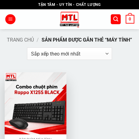
Bỏ
TẬN TÂM - UY TÍN - CHẤT LƯỢNG
qua
nội
0
dung
TRANG CHỦ
/
SẢN PHẨM ĐƯỢC GẮN THẺ “MÁY TÍNH”