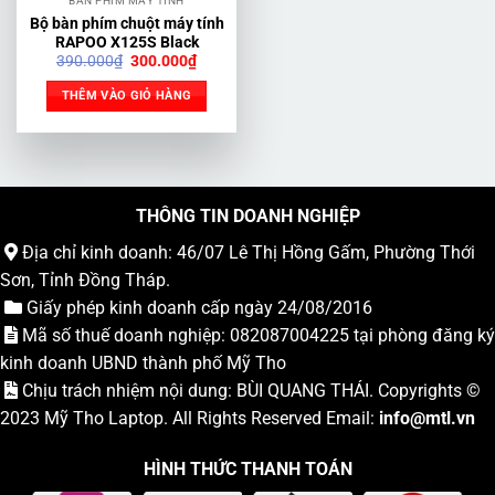
BÀN PHÍM MÁY TÍNH
Bộ bàn phím chuột máy tính
RAPOO X125S Black
Giá
Giá
390.000
₫
300.000
₫
gốc
hiện
là:
tại
THÊM VÀO GIỎ HÀNG
390.000₫.
là:
300.000₫.
THÔNG TIN DOANH NGHIỆP
Địa chỉ kinh doanh: 46/07 Lê Thị Hồng Gấm, Phường Thới
Sơn, Tỉnh Đồng Tháp.
Giấy phép kinh doanh cấp ngày 24/08/2016
Mã số thuế doanh nghiệp: 082087004225 tại phòng đăng ký
kinh doanh UBND thành phố Mỹ Tho
Chịu trách nhiệm nội dung: BÙI QUANG THÁI. Copyrights ©
2023
Mỹ Tho Laptop
. All Rights Reserved Email:
info
@mtl.vn
HÌNH THỨC THANH TOÁN