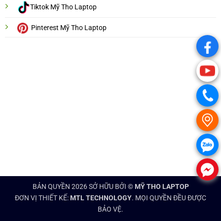
Tiktok Mỹ Tho Laptop
Pinterest Mỹ Tho Laptop
.
.
.
.
.
.
BẢN QUYỀN 2026 SỞ HỮU BỞI ©
MỸ THO LAPTOP
ĐƠN VỊ THIẾT KẾ:
MTL TECHNOLOGY
. MỌI QUYỀN ĐỀU ĐƯỢC
BẢO VỆ.