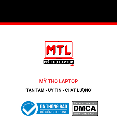
MỸ THO LAPTOP
"TẬN TÂM - UY TÍN - CHẤT LƯỢNG"