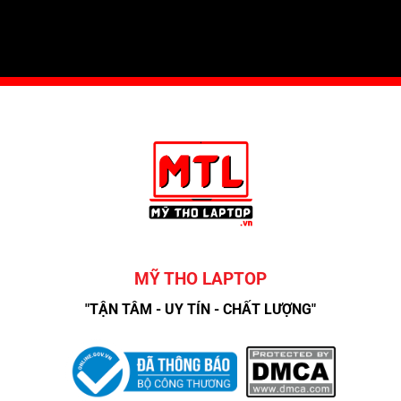
MỸ THO LAPTOP
"TẬN TÂM - UY TÍN - CHẤT LƯỢNG"