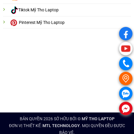
Tiktok Mỹ Tho Laptop
Pinterest Mỹ Tho Laptop
.
.
.
.
.
.
BẢN QUYỀN 2026 SỞ HỮU BỞI ©
MỸ THO LAPTOP
ĐƠN VỊ THIẾT KẾ:
MTL TECHNOLOGY
. MỌI QUYỀN ĐỀU ĐƯỢC
BẢO VỆ.