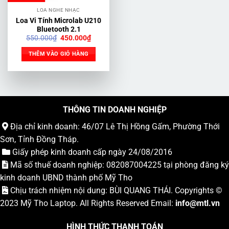
LOA NGHE NHẠC
Loa Vi Tính Microlab U210
Bluetooth 2.1
Giá
Giá
550.000
₫
450.000
₫
gốc
hiện
là:
tại
THÊM VÀO GIỎ HÀNG
550.000₫.
là:
450.000₫.
THÔNG TIN DOANH NGHIỆP
Địa chỉ kinh doanh: 46/07 Lê Thị Hồng Gấm, Phường Thới
Sơn, Tỉnh Đồng Tháp.
Giấy phép kinh doanh cấp ngày 24/08/2016
Mã số thuế doanh nghiệp: 082087004225 tại phòng đăng ký
kinh doanh UBND thành phố Mỹ Tho
Chịu trách nhiệm nội dung: BÙI QUANG THÁI. Copyrights ©
2023
Mỹ Tho Laptop
. All Rights Reserved Email:
info
@mtl.vn
HÌNH THỨC THANH TOÁN