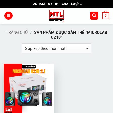
Bỏ
TẬN TÂM - UY TÍN - CHẤT LƯỢNG
qua
nội
0
dung
TRANG CHỦ
/
SẢN PHẨM ĐƯỢC GẮN THẺ “MICROLAB
U210”