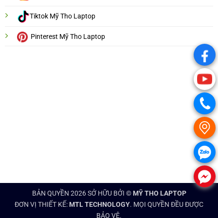
Tiktok Mỹ Tho Laptop
Pinterest Mỹ Tho Laptop
.
.
.
.
.
.
BẢN QUYỀN 2026 SỞ HỮU BỞI ©
MỸ THO LAPTOP
ĐƠN VỊ THIẾT KẾ:
MTL TECHNOLOGY
. MỌI QUYỀN ĐỀU ĐƯỢC
BẢO VỆ.