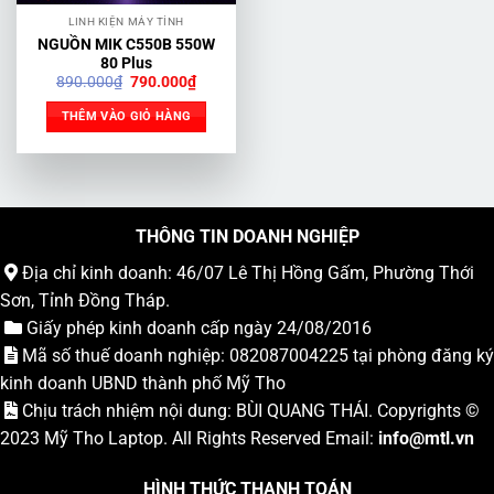
LINH KIỆN MÁY TÍNH
NGUỒN MIK C550B 550W
80 Plus
Giá
Giá
890.000
₫
790.000
₫
gốc
hiện
là:
tại
THÊM VÀO GIỎ HÀNG
890.000₫.
là:
790.000₫.
THÔNG TIN DOANH NGHIỆP
Địa chỉ kinh doanh: 46/07 Lê Thị Hồng Gấm, Phường Thới
Sơn, Tỉnh Đồng Tháp.
Giấy phép kinh doanh cấp ngày 24/08/2016
Mã số thuế doanh nghiệp: 082087004225 tại phòng đăng ký
kinh doanh UBND thành phố Mỹ Tho
Chịu trách nhiệm nội dung: BÙI QUANG THÁI. Copyrights ©
2023
Mỹ Tho Laptop
. All Rights Reserved Email:
info
@mtl.vn
HÌNH THỨC THANH TOÁN