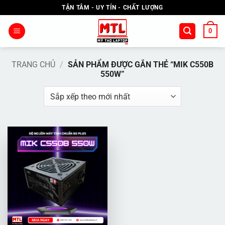
Bỏ
TẬN TÂM - UY TÍN - CHẤT LƯỢNG
qua
nội
0
dung
TRANG CHỦ
/
SẢN PHẨM ĐƯỢC GẮN THẺ “MIK C550B
550W”