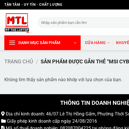
Bỏ
TẬN TÂM - UY TÍN - CHẤT LƯỢNG
qua
nội
Tìm
dung
kiếm:
DANH MỤC SẢN PHẨM
CỬA HÀNG
KHUYẾ
TRANG CHỦ
/
SẢN PHẨM ĐƯỢC GẮN THẺ “MSI CYB
Không tìm thấy sản phẩm nào khớp với lựa chọn của bạn.
THÔNG TIN DOANH NGHI
Địa chỉ kinh doanh: 46/07 Lê Thị Hồng Gấm, Phường Thới S
Giấy phép kinh doanh cấp ngày 24/08/2016
Mã số thuế doanh nghiệp: 082087004225 tại phòng đăng k