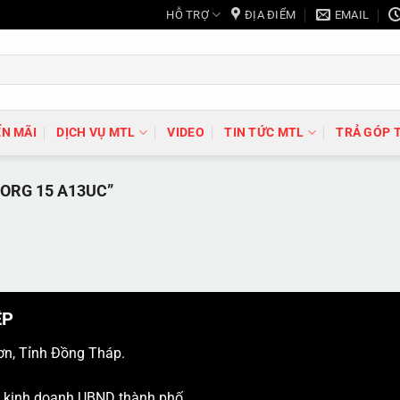
HỖ TRỢ
ĐỊA ĐIỂM
EMAIL
N MÃI
DỊCH VỤ MTL
VIDEO
TIN TỨC MTL
TRẢ GÓP 
ORG 15 A13UC”
ỆP
ơn, Tỉnh Đồng Tháp.
ý kinh doanh UBND thành phố