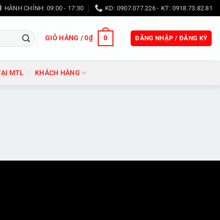
HÀNH CHÍNH: 09:00 - 17:30
KD: 0907.077.226 - KT: 0918.73.82.81
GIỎ HÀNG /
0
₫
0
ĐĂNG NHẬP / ĐĂNG KÝ
TẠI MTL
KHÁCH HÀNG