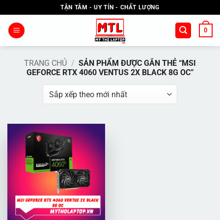
Bỏ
TẬN TÂM - UY TÍN - CHẤT LƯỢNG
qua
nội
0
dung
TRANG CHỦ
/
SẢN PHẨM ĐƯỢC GẮN THẺ “MSI
GEFORCE RTX 4060 VENTUS 2X BLACK 8G OC”