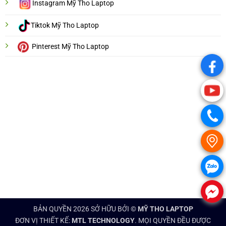
Instagram Mỹ Tho Laptop
Tiktok Mỹ Tho Laptop
Pinterest Mỹ Tho Laptop
.
.
.
.
.
.
BẢN QUYỀN 2026 SỞ HỮU BỞI ©
MỸ THO LAPTOP
ĐƠN VỊ THIẾT KẾ:
MTL TECHNOLOGY
. MỌI QUYỀN ĐỀU ĐƯỢC