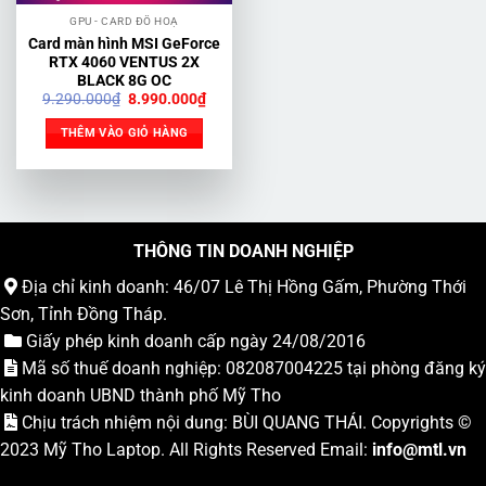
GPU - CARD ĐỒ HOẠ
Card màn hình MSI GeForce
RTX 4060 VENTUS 2X
BLACK 8G OC
Giá
Giá
9.290.000
₫
8.990.000
₫
gốc
hiện
là:
tại
THÊM VÀO GIỎ HÀNG
9.290.000₫.
là:
8.990.000₫.
THÔNG TIN DOANH NGHIỆP
Địa chỉ kinh doanh: 46/07 Lê Thị Hồng Gấm, Phường Thới
Sơn, Tỉnh Đồng Tháp.
Giấy phép kinh doanh cấp ngày 24/08/2016
Mã số thuế doanh nghiệp: 082087004225 tại phòng đăng ký
kinh doanh UBND thành phố Mỹ Tho
Chịu trách nhiệm nội dung: BÙI QUANG THÁI. Copyrights ©
2023
Mỹ Tho Laptop
. All Rights Reserved Email:
info
@mtl.vn