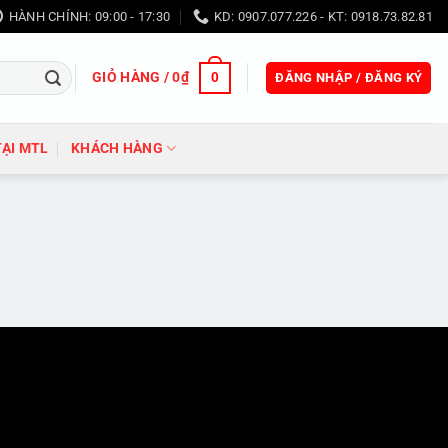
HÀNH CHÍNH: 09:00 - 17:30
KD: 0907.077.226 - KT: 0918.73.82.81
GIỎ HÀNG /
0
₫
0
ĐĂNG NHẬP / ĐĂNG KÝ
TẠI MTL
KHÁCH HÀNG