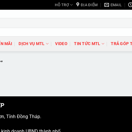
HỖ TRỢ
ĐỊA ĐIỂM
EMAIL
N MÃI
DỊCH VỤ MTL
VIDEO
TIN TỨC MTL
TRẢ GÓP 
”
ỆP
ơn, Tỉnh Đồng Tháp.
ý kinh doanh UBND thành phố