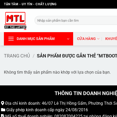
Bỏ
TẬN TÂM - UY TÍN - CHẤT LƯỢNG
qua
nội
Tìm
dung
kiếm:
DANH MỤC SẢN PHẨM
CỬA HÀNG
KHUYẾ
TRANG CHỦ
/
SẢN PHẨM ĐƯỢC GẮN THẺ “MTBOOT
Không tìm thấy sản phẩm nào khớp với lựa chọn của bạn.
THÔNG TIN DOANH NGHI
Địa chỉ kinh doanh: 46/07 Lê Thị Hồng Gấm, Phường Thới S
Giấy phép kinh doanh cấp ngày 24/08/2016
Mã số thuế doanh nghiệp: 082087004225 tại phòng đăng k