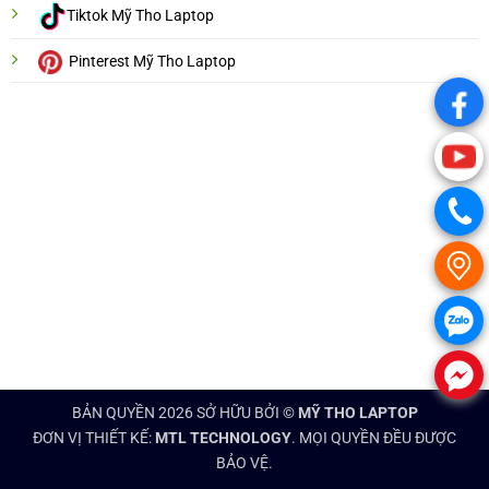
Tiktok Mỹ Tho Laptop
Pinterest Mỹ Tho Laptop
.
.
.
.
.
.
BẢN QUYỀN 2026 SỞ HỮU BỞI ©
MỸ THO LAPTOP
ĐƠN VỊ THIẾT KẾ:
MTL TECHNOLOGY
. MỌI QUYỀN ĐỀU ĐƯỢC
BẢO VỆ.