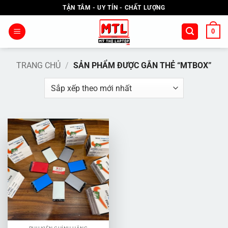
Bỏ
TẬN TÂM - UY TÍN - CHẤT LƯỢNG
qua
nội
0
dung
TRANG CHỦ
/
SẢN PHẨM ĐƯỢC GẮN THẺ “MTBOX”