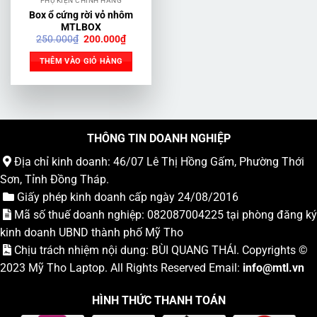
PHỤ KIỆN CHÍNH HÃNG
Box ổ cứng rời vỏ nhôm
MTLBOX
Giá
Giá
250.000
₫
200.000
₫
gốc
hiện
là:
tại
THÊM VÀO GIỎ HÀNG
250.000₫.
là:
200.000₫.
THÔNG TIN DOANH NGHIỆP
Địa chỉ kinh doanh: 46/07 Lê Thị Hồng Gấm, Phường Thới
Sơn, Tỉnh Đồng Tháp.
Giấy phép kinh doanh cấp ngày 24/08/2016
Mã số thuế doanh nghiệp: 082087004225 tại phòng đăng ký
kinh doanh UBND thành phố Mỹ Tho
Chịu trách nhiệm nội dung: BÙI QUANG THÁI. Copyrights ©
2023
Mỹ Tho Laptop
. All Rights Reserved Email:
info
@mtl.vn
HÌNH THỨC THANH TOÁN