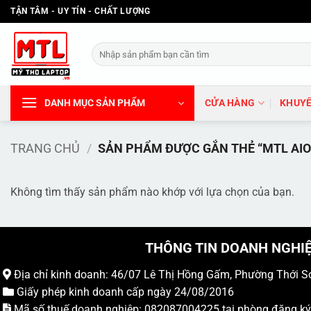
Bỏ
TẬN TÂM - UY TÍN - CHẤT LƯỢNG
qua
nội
Tìm
dung
kiếm:
DANH MỤC SẢN PHẨM
CỬA HÀNG
KHUYẾ
TRANG CHỦ
/
SẢN PHẨM ĐƯỢC GẮN THẺ “MTL AIO
Không tìm thấy sản phẩm nào khớp với lựa chọn của bạn.
THÔNG TIN DOANH NGHI
Địa chỉ kinh doanh: 46/07 Lê Thị Hồng Gấm, Phường Thới S
Giấy phép kinh doanh cấp ngày 24/08/2016
Mã số thuế doanh nghiệp: 082087004225 tại phòng đăng k