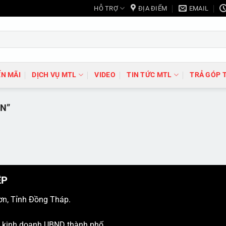
HỖ TRỢ
ĐỊA ĐIỂM
EMAIL
N MÃI
DỊCH VỤ MTL
VIDEO
TIN TỨC MTL
TRẢ GÓP 
N”
ỆP
ơn, Tỉnh Đồng Tháp.
ý kinh doanh UBND thành phố