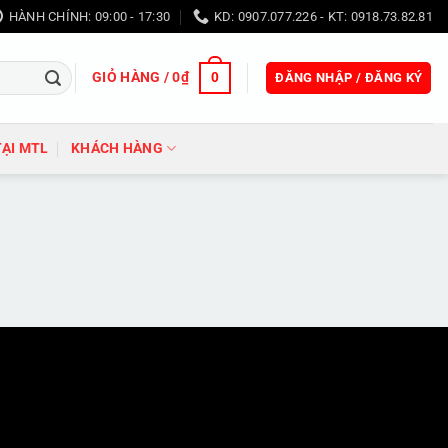
HÀNH CHÍNH: 09:00 - 17:30
KD: 0907.077.226 - KT: 0918.73.82.81
GIỎ HÀNG /
0
₫
0
ĐĂNG NHẬP / ĐĂNG KÝ
TẠI MTL
KHÁCH HÀNG