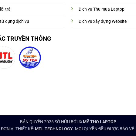
ổi trả
Dịch vụ Thu mua Laptop
sử dụng dịch vụ
Dịch vụ xây dựng Website
ÁC TRUYỀN THÔNG
BẢN QUYỀN 2026 SỞ HỮU BỞI ©
MỸ THO LAPTOP
ĐƠN VỊ THIẾT KẾ:
MTL TECHNOLOGY
. MỌI QUYỀN ĐỀU ĐƯỢC BẢO VỆ.