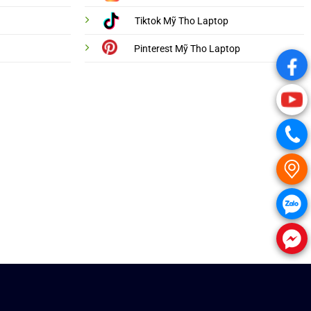
Tiktok Mỹ Tho Laptop
Pinterest Mỹ Tho Laptop
.
.
.
.
.
.