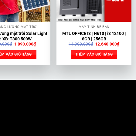
ĂNG LƯỢNG MẶT TRỜI
MÁY TÍNH ĐỂ BÀN
ượng mặt trời Solar Light
MTL OFFICE I3 | H610 | i3 12100 |
d XB-T300 500W
8GB | 256GB
Giá
Giá
Giá
Giá
0.000
₫
1.890.000
₫
14.900.000
₫
12.640.000
₫
gốc
hiện
gốc
hiện
là:
tại
là:
tại
ÊM VÀO GIỎ HÀNG
THÊM VÀO GIỎ HÀNG
2.190.000₫.
là:
14.900.000₫.
là:
1.890.000₫.
12.640.