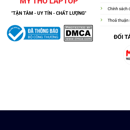
MỸ THO LAPTOP
Chính sách đ
"TẬN TÂM - UY TÍN - CHẤT LƯỢNG"
Thoả thuận 
ĐỐI T