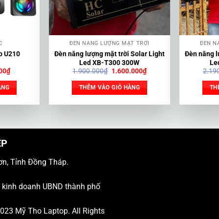
C
ĐÈN NĂNG LƯỢNG MẶT TRỜI
ĐÈN N
ab U210
Đèn năng lượng mặt trời Solar Light
Đèn năng l
1
Led XB-T300 300W
Le
Giá
Giá
Giá
00
₫
1.900.000
₫
1.600.000
₫
2.19
hiện
gốc
hiện
tại
là:
tại
ÀNG
THÊM VÀO GIỎ HÀNG
TH
00₫.
là:
1.900.000₫.
là:
450.000₫.
1.600.000₫.
ỆP
ơn, Tỉnh Đồng Tháp.
ý kinh doanh UBND thành phố
 2023
Mỹ Tho Laptop
. All Rights