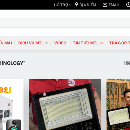
HỖ TRỢ
ĐỊA ĐIỂM
EMAIL
N MÃI
DỊCH VỤ MTL
VIDEO
TIN TỨC MTL
TRẢ GÓP 
CHNOLOGY”
Hiể