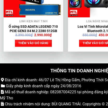
LINH KIỆN MÁY TÍNH
LOA NGHE NHẠ
Ổ cứng SSD ADATA LEGEND 710
Loa Vi Tính Microl
PCIE GEN3 X4 M.2 2280 512GB
Bluetooth 2.
Giá
Giá
Giá
3.390.000
₫
2.990.000
₫
550.000
₫
450.0
gốc
hiện
gốc
là:
tại
là:
THÊM VÀO GIỎ HÀNG
THÊM VÀO GIỎ H
3.390.000₫.
là:
550.0
2.990.000₫.
THÔNG TIN DOANH NGHI
Địa chỉ kinh doanh: 46/07 Lê Thị Hồng Gấm, Phường Thới S
Giấy phép kinh doanh cấp ngày 24/08/2016
Mã số thuế doanh nghiệp: 082087004225 tại phòng đăng k
Mỹ Tho
Chịu trách nhiệm nội dung: BÙI QUANG THÁI. Copyrights ©