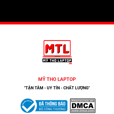
MỸ THO LAPTOP
"TẬN TÂM - UY TÍN - CHẤT LƯỢNG"