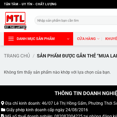
Bỏ
TẬN TÂM - UY TÍN - CHẤT LƯỢNG
qua
nội
Tìm
dung
kiếm:
DANH MỤC SẢN PHẨM
CỬA HÀNG
KHUYẾ
TRANG CHỦ
/
SẢN PHẨM ĐƯỢC GẮN THẺ “MUA LA
Không tìm thấy sản phẩm nào khớp với lựa chọn của bạn.
THÔNG TIN DOANH NGHI
Địa chỉ kinh doanh: 46/07 Lê Thị Hồng Gấm, Phường Thới S
Giấy phép kinh doanh cấp ngày 24/08/2016
Mã số thuế doanh nghiệp: 082087004225 tại phòng đăng k