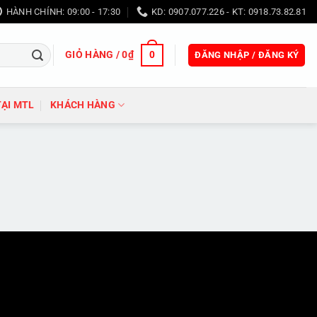
HÀNH CHÍNH: 09:00 - 17:30
KD: 0907.077.226 - KT: 0918.73.82.81
GIỎ HÀNG /
0
₫
0
ĐĂNG NHẬP / ĐĂNG KÝ
TẠI MTL
KHÁCH HÀNG