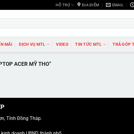
HỖ TRỢ
ĐỊA ĐIỂM
EMAIL
N MÃI
DỊCH VỤ MTL
VIDEO
TIN TỨC MTL
TRẢ GÓP 
PTOP ACER MỸ THO”
ỆP
ơn, Tỉnh Đồng Tháp.
ý kinh doanh UBND thành phố