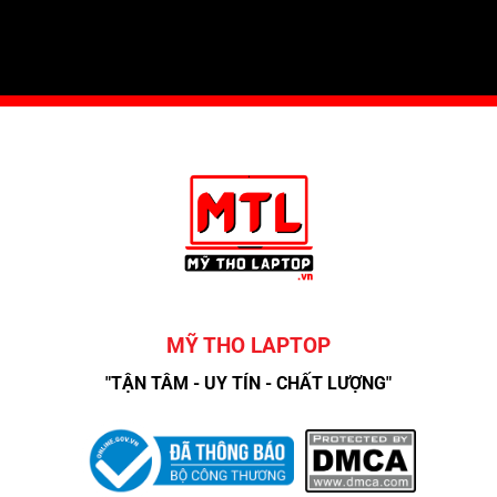
MỸ THO LAPTOP
"TẬN TÂM - UY TÍN - CHẤT LƯỢNG"