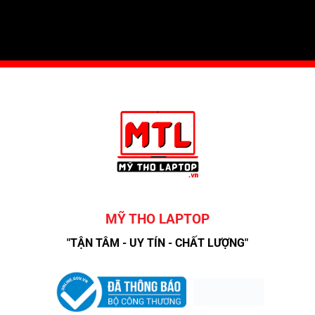
MỸ THO LAPTOP
"TẬN TÂM - UY TÍN - CHẤT LƯỢNG"