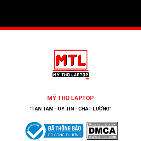
MỸ THO LAPTOP
"TẬN TÂM - UY TÍN - CHẤT LƯỢNG"