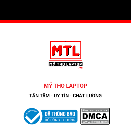
MỸ THO LAPTOP
"TẬN TÂM - UY TÍN - CHẤT LƯỢNG"