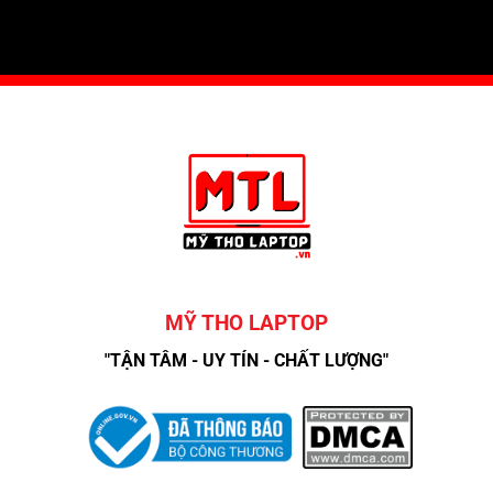
MỸ THO LAPTOP
"TẬN TÂM - UY TÍN - CHẤT LƯỢNG"