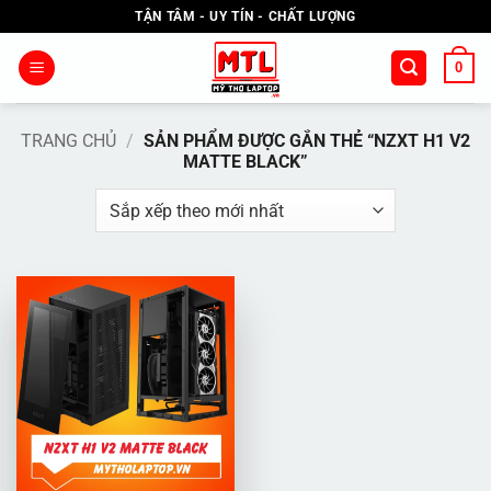
Bỏ
TẬN TÂM - UY TÍN - CHẤT LƯỢNG
qua
nội
0
dung
TRANG CHỦ
/
SẢN PHẨM ĐƯỢC GẮN THẺ “NZXT H1 V2
MATTE BLACK”