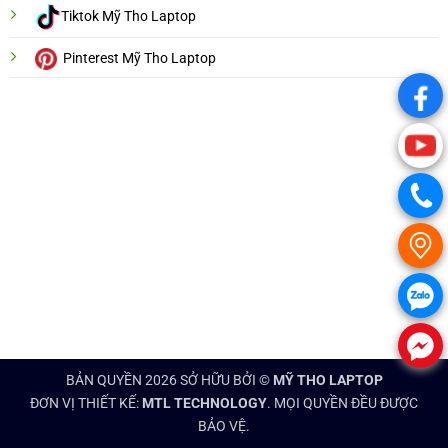
Tiktok Mỹ Tho Laptop
Pinterest Mỹ Tho Laptop
.
.
.
.
.
.
BẢN QUYỀN 2026 SỞ HỮU BỞI ©
MỸ THO LAPTOP
ĐƠN VỊ THIẾT KẾ:
MTL TECHNOLOGY
. MỌI QUYỀN ĐỀU ĐƯỢC
BẢO VỆ.