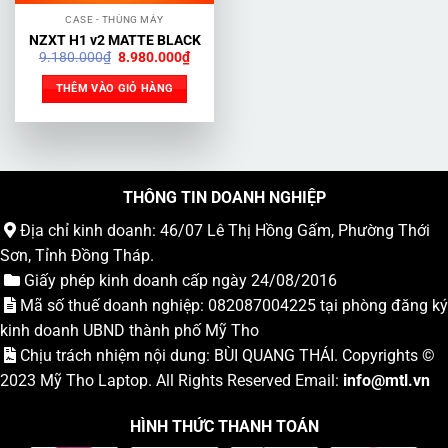
CASE - THÙNG MÁY
NZXT H1 v2 MATTE BLACK
Giá
Giá
9.180.000
₫
8.980.000
₫
gốc
hiện
là:
tại
THÊM VÀO GIỎ HÀNG
9.180.000₫.
là:
8.980.000₫.
THÔNG TIN DOANH NGHIỆP
Địa chỉ kinh doanh: 46/07 Lê Thị Hồng Gấm, Phường Thới
Sơn, Tỉnh Đồng Tháp.
Giấy phép kinh doanh cấp ngày 24/08/2016
Mã số thuế doanh nghiệp: 082087004225 tại phòng đăng ký
kinh doanh UBND thành phố Mỹ Tho
Chịu trách nhiệm nội dung: BÙI QUANG THÁI. Copyrights ©
2023
Mỹ Tho Laptop
. All Rights Reserved Email:
info
@mtl.vn
HÌNH THỨC THANH TOÁN