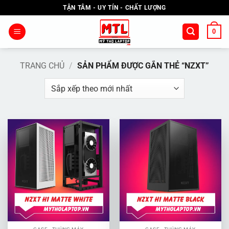
Bỏ
TẬN TÂM - UY TÍN - CHẤT LƯỢNG
qua
nội
0
dung
TRANG CHỦ
/
SẢN PHẨM ĐƯỢC GẮN THẺ “NZXT”