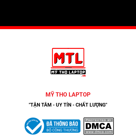
MỸ THO LAPTOP
"TẬN TÂM - UY TÍN - CHẤT LƯỢNG"