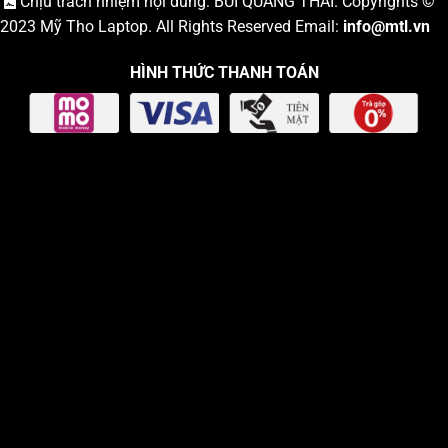
Chịu trách nhiệm nội dung: BÙI QUANG THÁI. Copyrights ©
2023
Mỹ Tho Laptop
. All Rights Reserved Email:
info
@mtl.vn
HÌNH THỨC THANH TOÁN