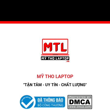
MỸ THO LAPTOP
"TẬN TÂM - UY TÍN - CHẤT LƯỢNG"