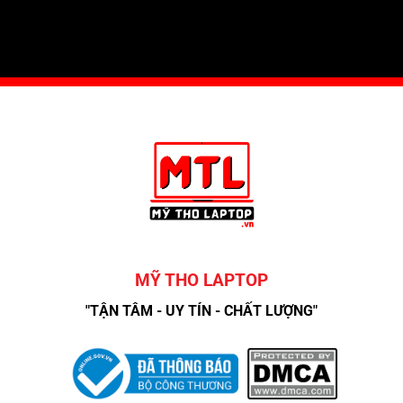
MỸ THO LAPTOP
"TẬN TÂM - UY TÍN - CHẤT LƯỢNG"