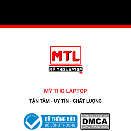
MỸ THO LAPTOP
"TẬN TÂM - UY TÍN - CHẤT LƯỢNG"