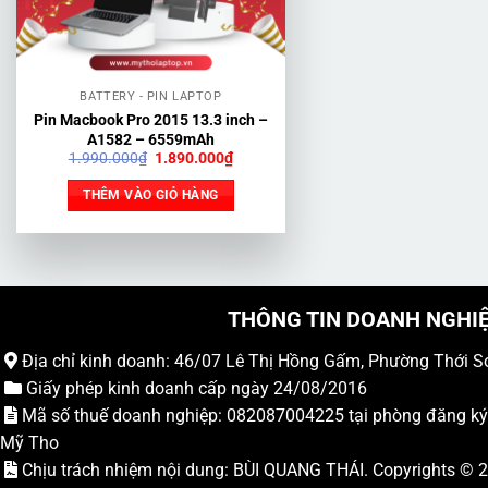
BATTERY - PIN LAPTOP
Pin Macbook Pro 2015 13.3 inch –
A1582 – 6559mAh
Giá
Giá
1.990.000
₫
1.890.000
₫
gốc
hiện
là:
tại
THÊM VÀO GIỎ HÀNG
1.990.000₫.
là:
1.890.000₫.
THÔNG TIN DOANH NGHI
Địa chỉ kinh doanh: 46/07 Lê Thị Hồng Gấm, Phường Thới S
Giấy phép kinh doanh cấp ngày 24/08/2016
Mã số thuế doanh nghiệp: 082087004225 tại phòng đăng k
Mỹ Tho
Chịu trách nhiệm nội dung: BÙI QUANG THÁI. Copyrights ©