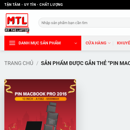
Bỏ
TẬN TÂM - UY TÍN - CHẤT LƯỢNG
qua
nội
Tìm
dung
kiếm:
DANH MỤC SẢN PHẨM
CỬA HÀNG
KHUYẾ
TRANG CHỦ
/
SẢN PHẨM ĐƯỢC GẮN THẺ “PIN MAC