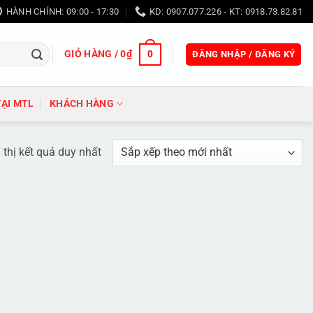
HÀNH CHÍNH: 09:00 - 17:30
KD: 0907.077.226 - KT: 0918.73.82.81
GIỎ HÀNG /
0
₫
0
ĐĂNG NHẬP / ĐĂNG KÝ
TẠI MTL
KHÁCH HÀNG
 thị kết quả duy nhất