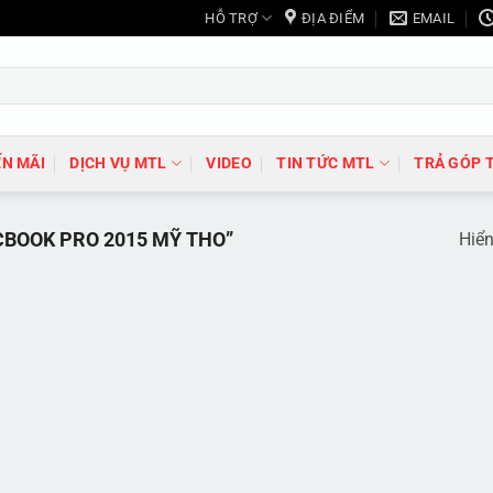
HỖ TRỢ
ĐỊA ĐIỂM
EMAIL
N MÃI
DỊCH VỤ MTL
VIDEO
TIN TỨC MTL
TRẢ GÓP 
BOOK PRO 2015 MỸ THO”
Hiển