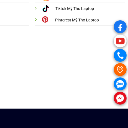
Tiktok Mỹ Tho Laptop
Pinterest Mỹ Tho Laptop
.
.
.
.
.
.