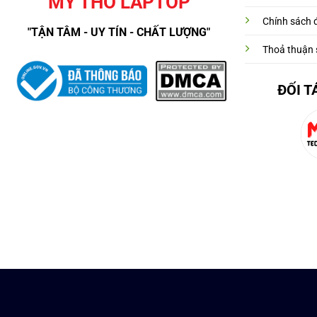
MỸ THO LAPTOP
Chính sách đ
"TẬN TÂM - UY TÍN - CHẤT LƯỢNG"
Thoả thuận 
ĐỐI T