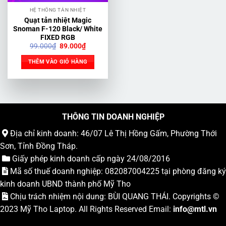
HỆ THỐNG TẢN NHIỆT
Quạt tản nhiệt Magic
Snoman F-120 Black/ White
FIXED RGB
Giá
Giá
99.000
₫
89.000
₫
gốc
hiện
là:
tại
THÊM VÀO GIỎ HÀNG
99.000₫.
là:
89.000₫.
THÔNG TIN DOANH NGHIỆP
Địa chỉ kinh doanh: 46/07 Lê Thị Hồng Gấm, Phường Thới
Sơn, Tỉnh Đồng Tháp.
Giấy phép kinh doanh cấp ngày 24/08/2016
Mã số thuế doanh nghiệp: 082087004225 tại phòng đăng ký
kinh doanh UBND thành phố Mỹ Tho
Chịu trách nhiệm nội dung: BÙI QUANG THÁI. Copyrights ©
2023
Mỹ Tho Laptop
. All Rights Reserved Email:
info
@mtl.vn