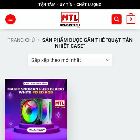
Bỏ
TẬN TÂM - UY TÍN - CHẤT LƯỢNG
qua
nội
0
dung
TRANG CHỦ
/
SẢN PHẨM ĐƯỢC GẮN THẺ “QUẠT TẢN
NHIỆT CASE”