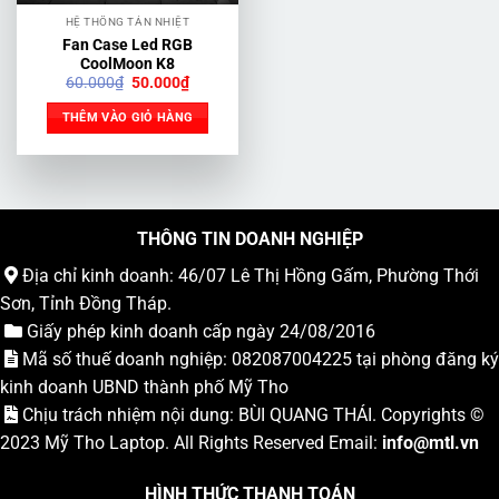
HỆ THỐNG TẢN NHIỆT
Fan Case Led RGB
CoolMoon K8
Giá
Giá
60.000
₫
50.000
₫
gốc
hiện
là:
tại
THÊM VÀO GIỎ HÀNG
60.000₫.
là:
50.000₫.
THÔNG TIN DOANH NGHIỆP
Địa chỉ kinh doanh: 46/07 Lê Thị Hồng Gấm, Phường Thới
Sơn, Tỉnh Đồng Tháp.
Giấy phép kinh doanh cấp ngày 24/08/2016
Mã số thuế doanh nghiệp: 082087004225 tại phòng đăng ký
kinh doanh UBND thành phố Mỹ Tho
Chịu trách nhiệm nội dung: BÙI QUANG THÁI. Copyrights ©
2023
Mỹ Tho Laptop
. All Rights Reserved Email:
info
@mtl.vn
HÌNH THỨC THANH TOÁN