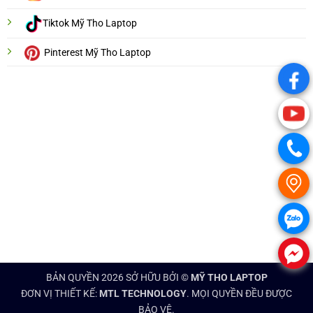
Tiktok Mỹ Tho Laptop
Pinterest Mỹ Tho Laptop
.
.
.
.
.
.
BẢN QUYỀN 2026 SỞ HỮU BỞI ©
MỸ THO LAPTOP
ĐƠN VỊ THIẾT KẾ:
MTL TECHNOLOGY
. MỌI QUYỀN ĐỀU ĐƯỢC
BẢO VỆ.