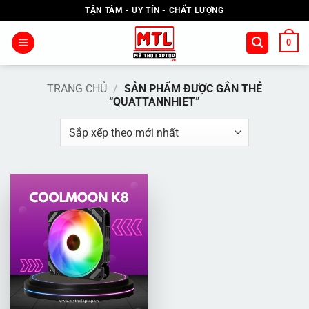
Bỏ
TẬN TÂM - UY TÍN - CHẤT LƯỢNG
qua
nội
0
dung
TRANG CHỦ
/
SẢN PHẨM ĐƯỢC GẮN THẺ
“QUATTANNHIET”