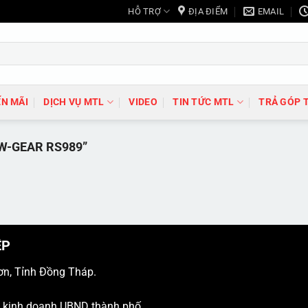
HỖ TRỢ
ĐỊA ĐIỂM
EMAIL
N MÃI
DỊCH VỤ MTL
VIDEO
TIN TỨC MTL
TRẢ GÓP 
W-GEAR RS989”
ỆP
ơn, Tỉnh Đồng Tháp.
ý kinh doanh UBND thành phố