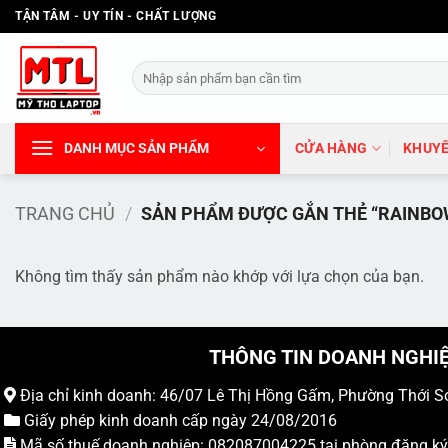
Bỏ
TẬN TÂM - UY TÍN - CHẤT LƯỢNG
qua
nội
Tìm
dung
kiếm:
DANH MỤC SẢN PHẨM
CỬA HÀNG
KHUYẾ
TRANG CHỦ
/
SẢN PHẨM ĐƯỢC GẮN THẺ “RAINBO
Không tìm thấy sản phẩm nào khớp với lựa chọn của bạn.
THÔNG TIN DOANH NGHI
Địa chỉ kinh doanh: 46/07 Lê Thị Hồng Gấm, Phường Thới S
Giấy phép kinh doanh cấp ngày 24/08/2016
Mã số thuế doanh nghiệp: 082087004225 tại phòng đăng k