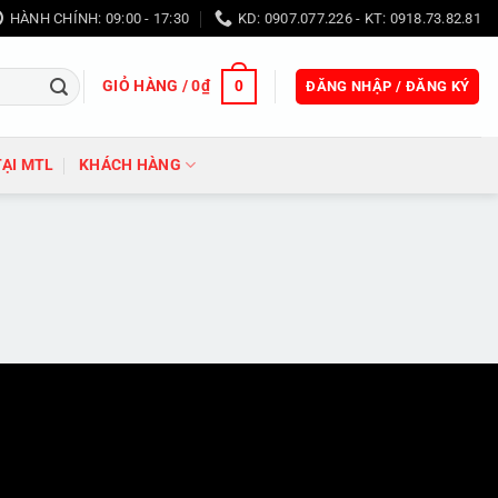
HÀNH CHÍNH: 09:00 - 17:30
KD: 0907.077.226 - KT: 0918.73.82.81
GIỎ HÀNG /
0
₫
0
ĐĂNG NHẬP / ĐĂNG KÝ
TẠI MTL
KHÁCH HÀNG