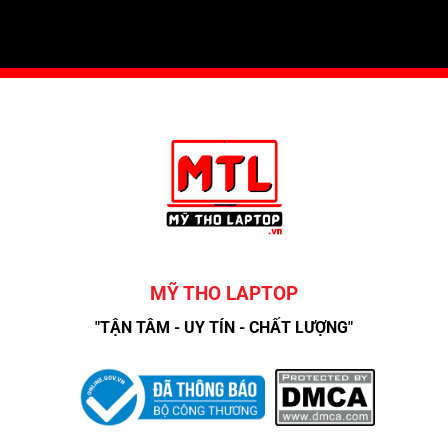
MỸ THO LAPTOP
"TẬN TÂM - UY TÍN - CHẤT LƯỢNG"