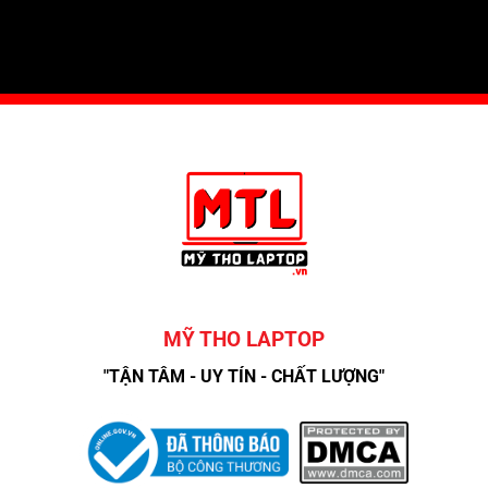
MỸ THO LAPTOP
"TẬN TÂM - UY TÍN - CHẤT LƯỢNG"