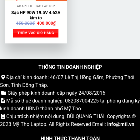
ADAPTER - SẠC LAPTOP
Sạc HP 90W 19.5V 4.62A
kim to
Giá
Giá
450.000
₫
400.000
₫
gốc
hiện
là:
tại
THÊM VÀO GIỎ HÀNG
450.000₫.
là:
400.000₫.
THÔNG TIN DOANH NGHIỆP
Địa chỉ kinh doanh: 46/07 Lê Thị Hồng Gấm, Phường Thới
Sơn, Tỉnh Đồng Tháp.
Giấy phép kinh doanh cấp ngày 24/08/2016
Mã số thuế doanh nghiệp: 082087004225 tại phòng đăng ký
kinh doanh UBND thành phố Mỹ Tho
Chịu trách nhiệm nội dung: BÙI QUANG THÁI. Copyrights ©
2023
Mỹ Tho Laptop
. All Rights Reserved Email:
info
@mtl.vn
HÌNH THỨC THANH TOÁN