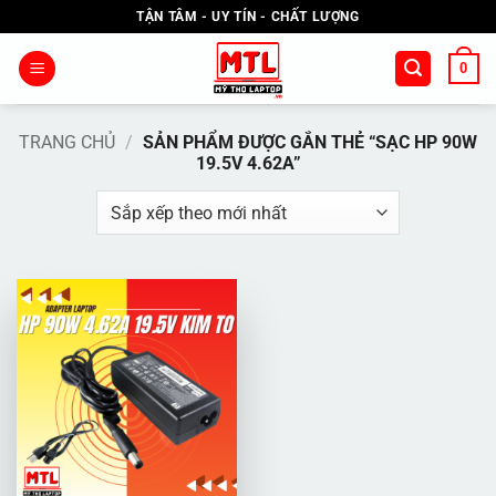
Bỏ
TẬN TÂM - UY TÍN - CHẤT LƯỢNG
qua
nội
0
dung
TRANG CHỦ
/
SẢN PHẨM ĐƯỢC GẮN THẺ “SẠC HP 90W
19.5V 4.62A”