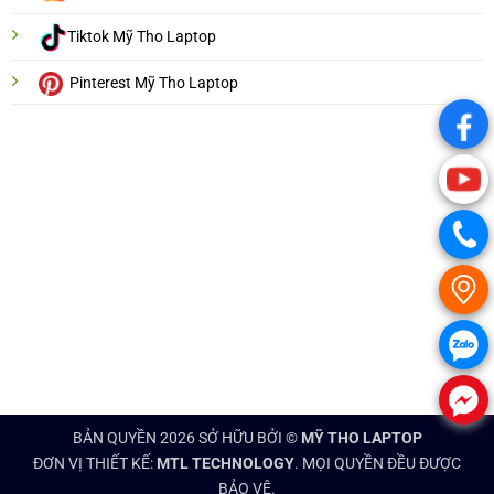
Tiktok Mỹ Tho Laptop
Pinterest Mỹ Tho Laptop
.
.
.
.
.
.
BẢN QUYỀN 2026 SỞ HỮU BỞI ©
MỸ THO LAPTOP
ĐƠN VỊ THIẾT KẾ:
MTL TECHNOLOGY
. MỌI QUYỀN ĐỀU ĐƯỢC
BẢO VỆ.