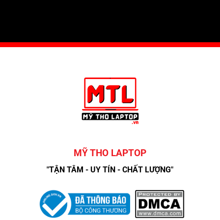
MỸ THO LAPTOP
"TẬN TÂM - UY TÍN - CHẤT LƯỢNG"