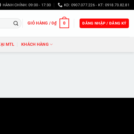
HÀNH CHÍNH: 09:00 - 17:30
KD: 0907.077.226 - KT: 0918.73.82.81
GIỎ HÀNG /
0
₫
0
ĐĂNG NHẬP / ĐĂNG KÝ
TẠI MTL
KHÁCH HÀNG