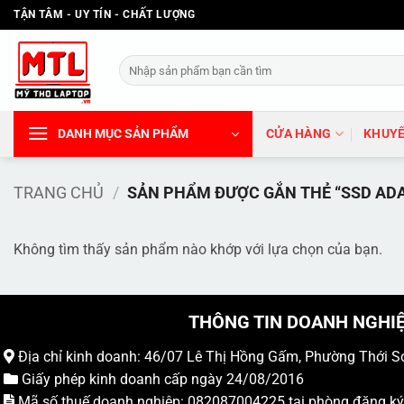
Bỏ
TẬN TÂM - UY TÍN - CHẤT LƯỢNG
qua
nội
Tìm
dung
kiếm:
DANH MỤC SẢN PHẨM
CỬA HÀNG
KHUYẾ
TRANG CHỦ
/
SẢN PHẨM ĐƯỢC GẮN THẺ “SSD ADA
Không tìm thấy sản phẩm nào khớp với lựa chọn của bạn.
THÔNG TIN DOANH NGHI
Địa chỉ kinh doanh: 46/07 Lê Thị Hồng Gấm, Phường Thới S
Giấy phép kinh doanh cấp ngày 24/08/2016
Mã số thuế doanh nghiệp: 082087004225 tại phòng đăng k