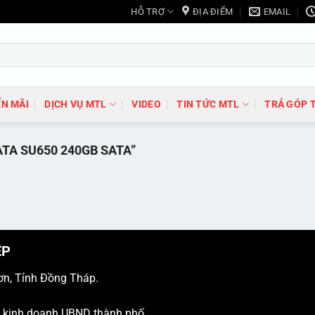
HỖ TRỢ
ĐỊA ĐIỂM
EMAIL
N MÃI
DỊCH VỤ MTL
VIDEO
TIN TỨC MTL
TRẢ GÓP 
TA SU650 240GB SATA”
ỆP
ơn, Tỉnh Đồng Tháp.
ý kinh doanh UBND thành phố