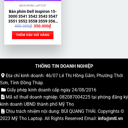
BÀN PHÍM LAPTOP
Bàn phím Dell Inspiron 15-
3000 3541 3542 3543 3547
3551 3552 3558 3559 3567
Giá
Giá
450.000
₫
350.000
₫
3576 3541 3542
gốc
hiện
là:
tại
THÊM VÀO GIỎ HÀNG
450.000₫.
là:
350.000₫.
THÔNG TIN DOANH NGHIỆP
Địa chỉ kinh doanh: 46/07 Lê Thị Hồng Gấm, Phường Thới
Sơn, Tỉnh Đồng Tháp.
Giấy phép kinh doanh cấp ngày 24/08/2016
Mã số thuế doanh nghiệp: 082087004225 tại phòng đăng ký
kinh doanh UBND thành phố Mỹ Tho
Chịu trách nhiệm nội dung: BÙI QUANG THÁI. Copyrights ©
2023
Mỹ Tho Laptop
. All Rights Reserved Email:
info
@mtl.vn