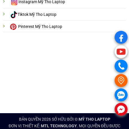
Instagram Mỹ Tho Laptop
Tiktok Mỹ Tho Laptop
Pinterest Mỹ Tho Laptop
.
.
.
.
.
.
BẢN QUYỀN 2026 SỞ HỮU BỞI ©
MỸ THO LAPTOP
ĐƠN VỊ THIẾT KẾ:
MTL TECHNOLOGY
. MỌI QUYỀN ĐỀU ĐƯỢC