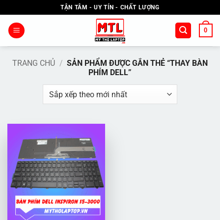
Bỏ
TẬN TÂM - UY TÍN - CHẤT LƯỢNG
qua
nội
0
dung
TRANG CHỦ
/
SẢN PHẨM ĐƯỢC GẮN THẺ “THAY BÀN
PHÍM DELL”