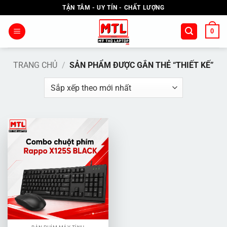
Bỏ
TẬN TÂM - UY TÍN - CHẤT LƯỢNG
qua
nội
0
dung
TRANG CHỦ
/
SẢN PHẨM ĐƯỢC GẮN THẺ “THIẾT KẾ”