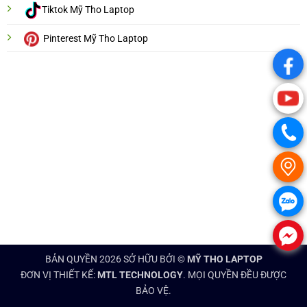
Tiktok Mỹ Tho Laptop
Pinterest Mỹ Tho Laptop
.
.
.
.
.
.
BẢN QUYỀN 2026 SỞ HỮU BỞI ©
MỸ THO LAPTOP
ĐƠN VỊ THIẾT KẾ:
MTL TECHNOLOGY
. MỌI QUYỀN ĐỀU ĐƯỢC
BẢO VỆ.