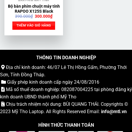
BÀN PHÍM MÁY TÍNH
Bộ bàn phím chuột máy tính
RAPOO X125S Black
Giá
Giá
390.000
₫
300.000
₫
gốc
hiện
là:
tại
THÊM VÀO GIỎ HÀNG
390.000₫.
là:
300.000₫.
THÔNG TIN DOANH NGHIỆP
Địa chỉ kinh doanh: 46/07 Lê Thị Hồng Gấm, Phường Thới
Sơn, Tỉnh Đồng Tháp.
Giấy phép kinh doanh cấp ngày 24/08/2016
Mã số thuế doanh nghiệp: 082087004225 tại phòng đăng ký
kinh doanh UBND thành phố Mỹ Tho
Chịu trách nhiệm nội dung: BÙI QUANG THÁI. Copyrights ©
2023
Mỹ Tho Laptop
. All Rights Reserved Email:
info
@mtl.vn
HÌNH THỨC THANH TOÁN