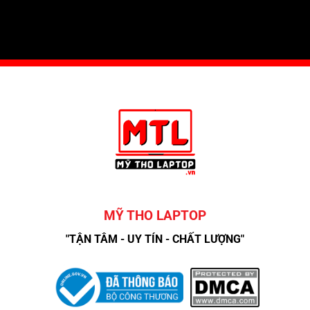
MỸ THO LAPTOP
"TẬN TÂM - UY TÍN - CHẤT LƯỢNG"