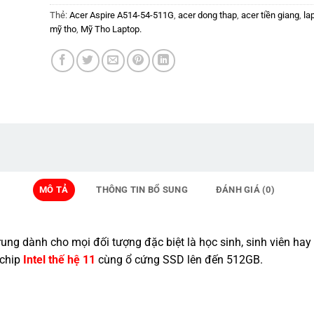
Thẻ:
Acer Aspire A514-54-511G
,
acer dong thap
,
acer tiền giang
,
la
mỹ tho
,
Mỹ Tho Laptop.
MÔ TẢ
THÔNG TIN BỔ SUNG
ĐÁNH GIÁ (0)
ng dành cho mọi đối tượng đặc biệt là học sinh, sinh viên hay
 chip
Intel thế hệ 11
cùng ổ cứng SSD lên đến 512GB.