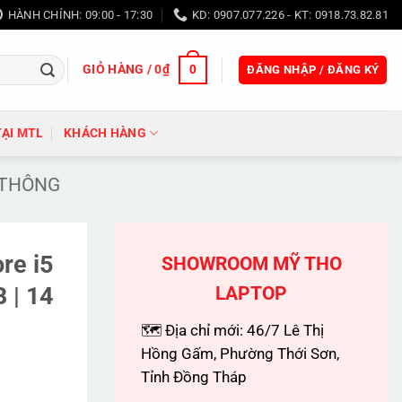
HÀNH CHÍNH: 09:00 - 17:30
KD: 0907.077.226 - KT: 0918.73.82.81
GIỎ HÀNG /
0
₫
0
ĐĂNG NHẬP / ĐĂNG KÝ
TẠI MTL
KHÁCH HÀNG
 THÔNG
re i5
SHOWROOM MỸ THO
 | 14
LAPTOP
🗺 Địa chỉ mới: 46/7 Lê Thị
Hồng Gấm, Phường Thới Sơn,
Tỉnh Đồng Tháp