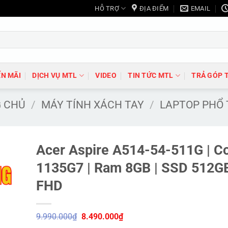
HỖ TRỢ
ĐỊA ĐIỂM
EMAIL
N MÃI
DỊCH VỤ MTL
VIDEO
TIN TỨC MTL
TRẢ GÓP 
 CHỦ
/
MÁY TÍNH XÁCH TAY
/
LAPTOP PHỔ
Acer Aspire A514-54-511G | Co
1135G7 | Ram 8GB | SSD 512GB
FHD
Giá
Giá
9.990.000
₫
8.490.000
₫
gốc
hiện