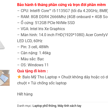
là:
tại
Bảo hành 6 tháng phần cứng và trọn đời phần mềm
9.990.000₫.
là:
8.490.000₫.
– CPU: Intel® Core™ i5-1135G7 (tối đa 4.20GHz, 8MB
– RAM: 8GB DDR4 2666Mhz (4GB onboard + 4GB So
– Ổ cứng: 512GB PCIe NVMe SSD
– VGA: Intel Iris Xe Graphics
– Màn hình: 14.0 inch FHD(1920*1080) Acer ComfyV
LED LCD, 60Hz
– Pin: 3 cell, 48Wh
– Cân nặng: 1.46kg
– Màu sắc: Bạc
– OS: Windows 11
Quà tặng đi kèm :
Balo Mỹ Tho Laptop + Chuột không dây hoặc có d
chuột + Túi chống sốc laptop
Hết hàng
Danh mục:
Laptop phổ thông
,
Máy tính xách tay