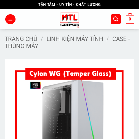
Bỏ
TẬN TÂM - UY TÍN - CHẤT LƯỢNG
qua
nội
0
dung
TRANG CHỦ
/
LINH KIỆN MÁY TÍNH
/
CASE -
THÙNG MÁY