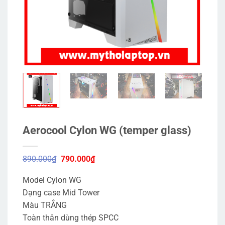
Aerocool Cylon WG (temper glass)
Giá
Giá
890.000
₫
790.000
₫
gốc
hiện
là:
tại
Model Cylon WG
890.000₫.
là:
790.000₫.
Dạng case Mid Tower
Màu TRẮNG
Toàn thân dùng thép SPCC