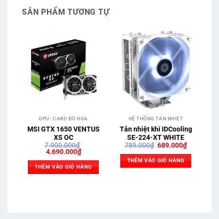
SẢN PHẨM TƯƠNG TỰ
GPU - CARD ĐỒ HOẠ
HỆ THỐNG TẢN NHIỆT
MSI GTX 1650 VENTUS
Tản nhiệt khí IDCooling
AS
XS OC
SE-224-XT WHITE
Giá
Giá
7.900.000
₫
789.000
₫
689.000
₫
Giá
Giá
gốc
hiện
4.690.000
₫
gốc
hiện
là:
tại
THÊM VÀO GIỎ HÀNG
là:
tại
789.000₫.
là:
THÊM VÀO GIỎ HÀNG
7.900.000₫.
là:
689.000₫.
4.690.000₫.