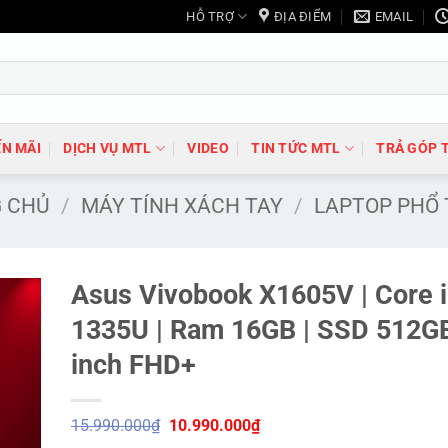
HỖ TRỢ
ĐỊA ĐIỂM
EMAIL
N MÃI
DỊCH VỤ MTL
VIDEO
TIN TỨC MTL
TRẢ GÓP 
 CHỦ
/
MÁY TÍNH XÁCH TAY
/
LAPTOP PHỔ
Asus Vivobook X1605V | Core 
1335U | Ram 16GB | SSD 512GB
inch FHD+
Giá
Giá
15.990.000
₫
10.990.000
₫
gốc
hiện