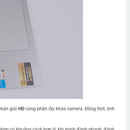
phân giải
HD
cùng phần lẫy khóa camera. Đồng thời, tính
 phím có khoảng cách hợp lý, khi mình đánh nhanh, đánh