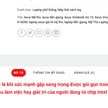
Danh mục:
Laptop phổ thông
,
Máy tính xách tay
Thẻ:
Asus Mỹ tho
,
asus tiền giang
,
Asus Vivobook Go 15
,
Asus Viv
X1605V
,
laptop asus giá rẻ mỹ tho
,
laptop tiền giang
,
Mỹ Tho Laptop
MÔ TẢ
THÔNG TIN BỔ SUNG
ĐÁNH GIÁ (0)
à khi sức mạnh gặp sang trọng được gói gọn trong
 làm việc hay giải trí của người dùng từ chip In