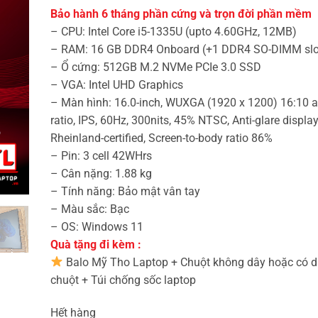
là:
tại
Bảo hành 6 tháng phần cứng và trọn đời phần mềm
15.990.000₫.
là:
10.990.000₫.
– CPU: Intel Core i5-1335U (upto 4.60GHz, 12MB)
– RAM: 16 GB DDR4 Onboard (+1 DDR4 SO-DIMM slo
– Ổ cứng: 512GB M.2 NVMe PCIe 3.0 SSD
– VGA: Intel UHD Graphics
– Màn hình: 16.0-inch, WUXGA (1920 x 1200) 16:10 
ratio, IPS, 60Hz, 300nits, 45% NTSC, Anti-glare displa
Rheinland-certified, Screen-to-body ratio 86%
– Pin: 3 cell 42WHrs
– Cân nặng: 1.88 kg
– Tính năng: Bảo mật vân tay
– Màu sắc: Bạc
– OS: Windows 11
Quà tặng đi kèm :
Balo Mỹ Tho Laptop + Chuột không dây hoặc có d
chuột + Túi chống sốc laptop
Hết hàng