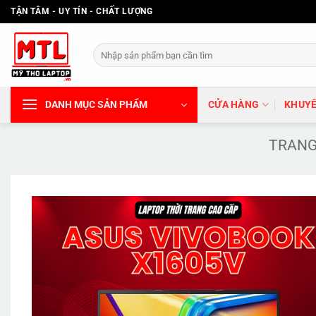
Bỏ
TẬN TÂM - UY TÍN - CHẤT LƯỢNG
qua
nội
Tìm
dung
kiếm:
DANH MỤC SẢN PHẨM
CỬA HÀNG
KHUYẾ
TRANG