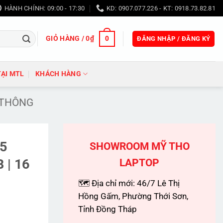
HÀNH CHÍNH: 09:00 - 17:30
KD: 0907.077.226 - KT: 0918.73.82.81
GIỎ HÀNG /
0
₫
0
ĐĂNG NHẬP / ĐĂNG KÝ
TẠI MTL
KHÁCH HÀNG
 THÔNG
i5
SHOWROOM MỸ THO
 | 16
LAPTOP
🗺 Địa chỉ mới: 46/7 Lê Thị
Hồng Gấm, Phường Thới Sơn,
Tỉnh Đồng Tháp