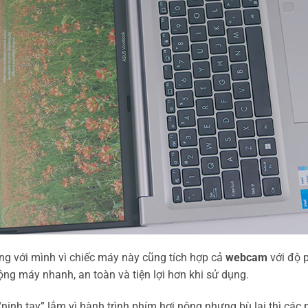
àng với mình vì chiếc máy này cũng tích hợp cả
webcam
với độ 
ng máy nhanh, an toàn và tiện lợi hơn khi sử dụng.
ịnh tay” lắm vì hành trình phím hơi nông nhưng bù lại thì các