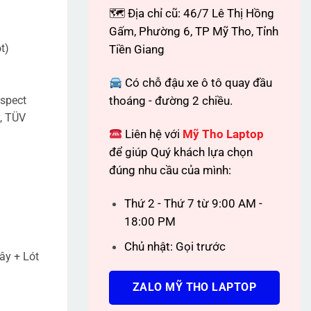
🗺 Địa chỉ cũ: 46/7 Lê Thị Hồng
Gấm, Phường 6, TP Mỹ Tho, Tỉnh
t)
Tiền Giang
Có chỗ đậu xe ô tô quay đầu
aspect
thoáng - đường 2 chiều.
y, TÜV
Liên hệ với
Mỹ Tho Laptop
để giúp Quý khách lựa chọn
đúng nhu cầu của mình:
Thứ 2 - Thứ 7 từ 9:00 AM -
18:00 PM
Chủ nhật: Gọi trước
ây + Lót
ZALO MỸ THO LAPTOP