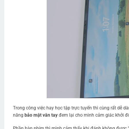
Trong công việc hay học tập trực tuyến thì cùng rất dễ d
năng
bảo mật vân tay
đem lại cho mình cảm giác khởi độ
Phần bàn phím thì mình cảm thấy khi đánh không được “n