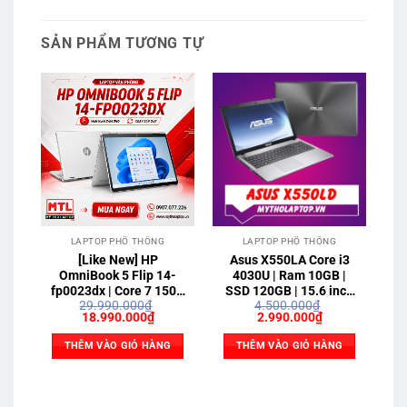
SẢN PHẨM TƯƠNG TỰ
LAPTOP PHỔ THÔNG
LAPTOP PHỔ THÔNG
[Like New] HP
Asus X550LA Core i3
D
OmniBook 5 Flip 14-
4030U | Ram 10GB |
fp0023dx | Core 7 150U
SSD 120GB | 15.6 inch
8G
29.990.000
₫
4.500.000
₫
| Ram 16GB | SSD
HD
Giá
Giá
Giá
Giá
18.990.000
₫
2.990.000
₫
512GB | 14 inch 2K
gốc
hiện
gốc
hiện
Touch
là:
tại
là:
tại
THÊM VÀO GIỎ HÀNG
THÊM VÀO GIỎ HÀNG
29.990.000₫.
là:
4.500.000₫.
là:
18.990.000₫.
2.990.000₫.