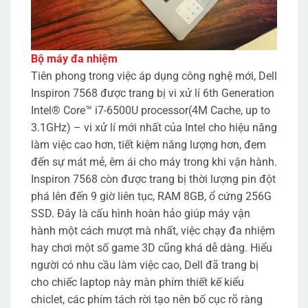
Bộ máy đa nhiệm
Tiên phong trong việc áp dụng công nghệ mới, Dell
Inspiron 7568 được trang bị vi xử lí 6th Generation
Intel® Core™ i7-6500U processor(4M Cache, up to
3.1GHz) – vi xử lí mới nhất của Intel cho hiệu năng
làm việc cao hơn, tiết kiệm năng lượng hơn, đem
đến sự mát mẻ, êm ái cho máy trong khi vận hành.
Inspiron 7568 còn được trang bị thời lượng pin đột
phá lên đến 9 giờ liên tục, RAM 8GB, ổ cứng 256G
SSD. Đây là cấu hình hoàn hảo giúp máy vận
hành một cách mượt mà nhất, việc chạy đa nhiệm
hay chơi một số game 3D cũng khá dễ dàng. Hiểu
người có nhu cầu làm việc cao, Dell đã trang bị
cho chiếc laptop này màn phím thiết kế kiểu
chiclet, các phím tách rời tạo nên bố cục rõ ràng