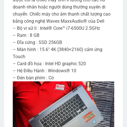
doanh nhân hoặc người dùng thường xuyên di
chuyển. Chiếc máy cho âm thanh chất lượng cao
bằng công nghệ Waves MaxxAudio® của Dell
– Bộ vi xử lí : Intel® Core™ i7-6500U 2.5GHz
– Ram : 8 GB
– Đĩa cứng : SSD 256GB
– Màn hình : 15.6″ 4K (3840×2160) cảm ứng
Touch
– Card đồ họa : Intel HD graphic 520
– Hệ Điều Hành : Windows® 10
– Đèn bàn phím : Có