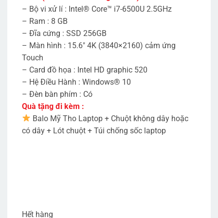
– Bộ vi xử lí : Intel® Core™ i7-6500U 2.5GHz
– Ram : 8 GB
– Đĩa cứng : SSD 256GB
– Màn hình : 15.6″ 4K (3840×2160) cảm ứng
Touch
– Card đồ họa : Intel HD graphic 520
– Hệ Điều Hành : Windows® 10
– Đèn bàn phím : Có
Quà tặng đi kèm :
Balo Mỹ Tho Laptop + Chuột không dây hoặc
có dây + Lót chuột + Túi chống sốc laptop
Hết hàng