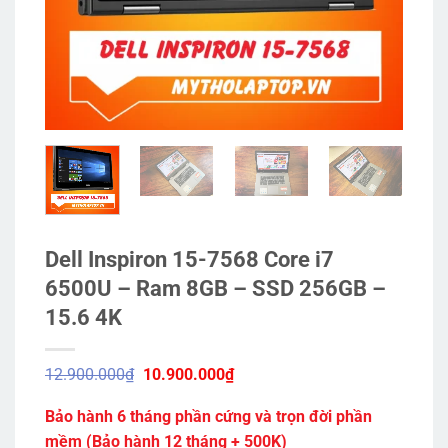
Dell Inspiron 15-7568 Core i7
6500U – Ram 8GB – SSD 256GB –
15.6 4K
Giá
Giá
12.900.000
₫
10.900.000
₫
gốc
hiện
là:
tại
Bảo hành 6 tháng phần cứng và trọn đời phần
12.900.000₫.
là:
10.900.000₫.
mềm (Bảo hành 12 tháng + 500K)