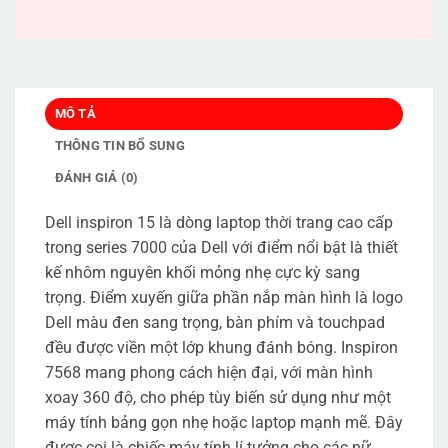
MÔ TẢ
THÔNG TIN BỔ SUNG
ĐÁNH GIÁ (0)
Dell inspiron 15 là dòng laptop thời trang cao cấp
trong series 7000 của Dell với điểm nổi bật là thiết
kế nhôm nguyên khối mỏng nhẹ cực kỳ sang
trọng. Điểm xuyến giữa phần nắp màn hình là logo
Dell màu đen sang trọng, bàn phím và touchpad
đều được viền một lớp khung đánh bóng. Inspiron
7568 mang phong cách hiện đại, với màn hình
xoay 360 độ, cho phép tùy biến sử dụng như một
máy tính bảng gọn nhẹ hoặc laptop mạnh mẽ. Đây
được coi là chiếc máy tính lí tưởng cho các nữ