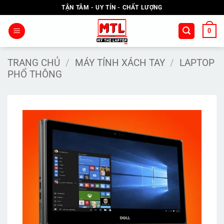
Bỏ
TẬN TÂM - UY TÍN - CHẤT LƯỢNG
qua
nội
0
dung
TRANG CHỦ
/
MÁY TÍNH XÁCH TAY
/
LAPTOP
PHỔ THÔNG