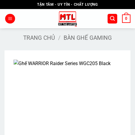
Bỏ
TẬN TÂM - UY TÍN - CHẤT LƯỢNG
qua
nội
0
dung
TRANG CHỦ
/
BÀN GHẾ GAMING