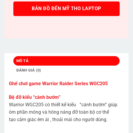
BẢN ĐỒ ĐẾN MỸ THO LAPTOP
MÔ TẢ
ĐÁNH GIÁ (0)
Ghế chơi game Warrior Raider Series WGC205
Bệ đỡ kiểu “cánh bướm”
Warrior WGC205 có thiết kế kiểu “cánh bướm” giúp
ôm phần mông và hông nâng đỡ toàn bộ cơ thể
tạo cảm giác êm ái , thoải mái cho người dùng.