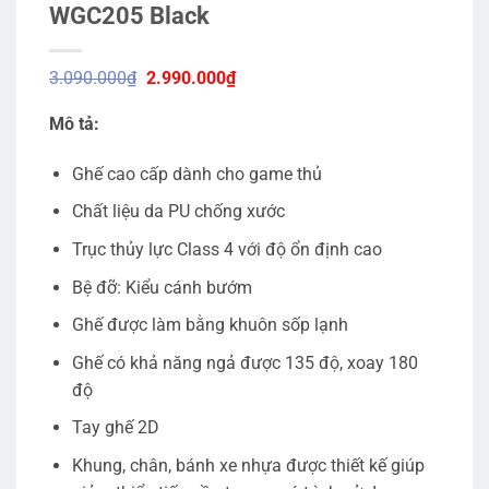
WGC205 Black
Giá
Giá
3.090.000
₫
2.990.000
₫
gốc
hiện
là:
tại
Mô tả:
3.090.000₫.
là:
2.990.000₫.
Ghế cao cấp dành cho game thủ
Chất liệu da PU chống xước
Trục thủy lực Class 4 với độ ổn định cao
Bệ đỡ: Kiểu cánh bướm
Ghế được làm bằng khuôn sốp lạnh
Ghế có khả năng ngả được 135 độ, xoay 180
độ
Tay ghế 2D
Khung, chân, bánh xe nhựa được thiết kế giúp