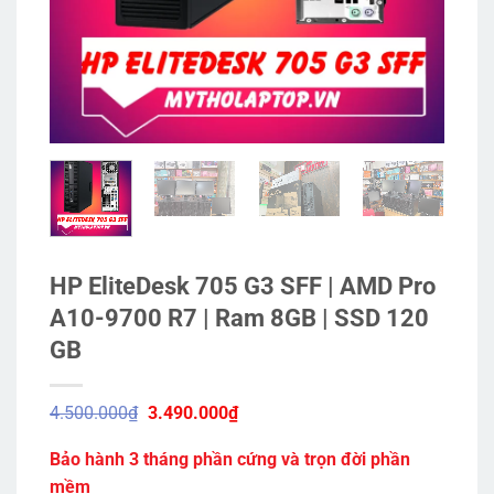
HP EliteDesk 705 G3 SFF | AMD Pro
A10-9700 R7 | Ram 8GB | SSD 120
GB
Giá
Giá
4.500.000
₫
3.490.000
₫
gốc
hiện
là:
tại
Bảo hành 3 tháng phần cứng và trọn đời phần
4.500.000₫.
là:
3.490.000₫.
mềm