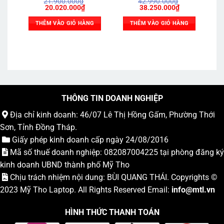
21.900.000
₫
42.990.000
₫
512GB | RX 580 8GB |
SSD 512GB | RTX 5060
1
Giá
Giá
Giá
Giá
20.020.000
₫
38.250.000
₫
Power 550W
8GB
5
gốc
hiện
gốc
hiện
là:
tại
là:
tại
THÊM VÀO GIỎ HÀNG
THÊM VÀO GIỎ HÀNG
21.900.000₫.
là:
42.990.000₫.
là:
20.020.000₫.
38.250.000₫.
THÔNG TIN DOANH NGHIỆP
Địa chỉ kinh doanh: 46/07 Lê Thị Hồng Gấm, Phường Thới
Sơn, Tỉnh Đồng Tháp.
Giấy phép kinh doanh cấp ngày 24/08/2016
Mã số thuế doanh nghiệp: 082087004225 tại phòng đăng ký
kinh doanh UBND thành phố Mỹ Tho
Chịu trách nhiệm nội dung: BÙI QUANG THÁI. Copyrights ©
2023
Mỹ Tho Laptop
. All Rights Reserved Email:
info
@mtl.vn
HÌNH THỨC THANH TOÁN