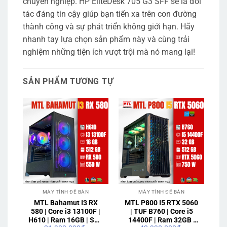
chuyên nghiệp. HP EliteDesk 705 G3 SFF sẽ là đối
tác đáng tin cậy giúp bạn tiến xa trên con đường
thành công và sự phát triển không giới hạn. Hãy
nhanh tay lựa chọn sản phẩm này và cùng trải
nghiệm những tiện ích vượt trội mà nó mang lại!
SẢN PHẨM TƯƠNG TỰ
MÁY TÍNH ĐỂ BÀN
MÁY TÍNH ĐỂ BÀN
MTL Bahamut I3 RX
MTL P800 I5 RTX 5060
580 | Core i3 13100F |
| TUF B760 | Core i5
H610 | Ram 16GB | SSD
14400F | Ram 32GB |