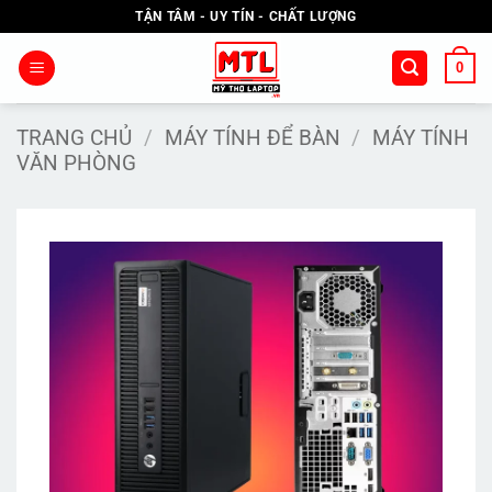
Bỏ
TẬN TÂM - UY TÍN - CHẤT LƯỢNG
qua
nội
0
dung
TRANG CHỦ
/
MÁY TÍNH ĐỂ BÀN
/
MÁY TÍNH
VĂN PHÒNG