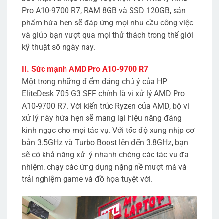
Pro A10-9700 R7, RAM 8GB và SSD 120GB, sản
phẩm hứa hẹn sẽ đáp ứng mọi nhu cầu công việc
và giúp bạn vượt qua mọi thử thách trong thế giới
kỹ thuật số ngày nay.
II. Sức mạnh AMD Pro A10-9700 R7
Một trong những điểm đáng chú ý của HP
EliteDesk 705 G3 SFF chính là vi xử lý AMD Pro
A10-9700 R7. Với kiến trúc Ryzen của AMD, bộ vi
xử lý này hứa hẹn sẽ mang lại hiệu năng đáng
kinh ngạc cho mọi tác vụ. Với tốc độ xung nhịp cơ
bản 3.5GHz và Turbo Boost lên đến 3.8GHz, bạn
sẽ có khả năng xử lý nhanh chóng các tác vụ đa
nhiệm, chạy các ứng dụng nặng nề mượt mà và
trải nghiệm game và đồ họa tuyệt vời.