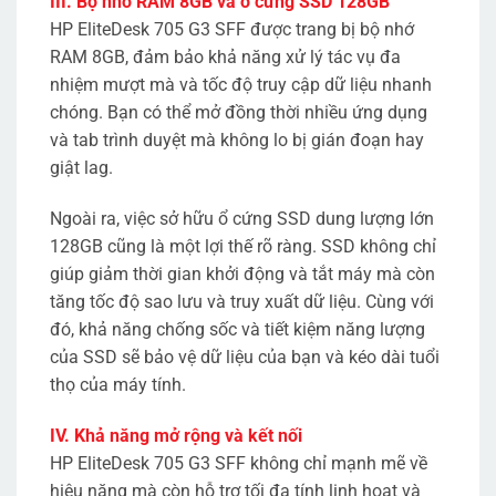
III. Bộ nhớ RAM 8GB và ổ cứng SSD 128GB
HP EliteDesk 705 G3 SFF được trang bị bộ nhớ
RAM 8GB, đảm bảo khả năng xử lý tác vụ đa
nhiệm mượt mà và tốc độ truy cập dữ liệu nhanh
chóng. Bạn có thể mở đồng thời nhiều ứng dụng
và tab trình duyệt mà không lo bị gián đoạn hay
giật lag.
Ngoài ra, việc sở hữu ổ cứng SSD dung lượng lớn
128GB cũng là một lợi thế rõ ràng. SSD không chỉ
giúp giảm thời gian khởi động và tắt máy mà còn
tăng tốc độ sao lưu và truy xuất dữ liệu. Cùng với
đó, khả năng chống sốc và tiết kiệm năng lượng
của SSD sẽ bảo vệ dữ liệu của bạn và kéo dài tuổi
thọ của máy tính.
IV. Khả năng mở rộng và kết nối
HP EliteDesk 705 G3 SFF không chỉ mạnh mẽ về
hiệu năng mà còn hỗ trợ tối đa tính linh hoạt và