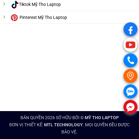
Tiktok Mỹ Tho Laptop
Pinterest Mỹ Tho Laptop
.
.
.
.
.
.
BẢN QUYỀN 2026 SỞ HỮU BỞI ©
MỸ THO LAPTOP
ĐƠN VỊ THIẾT KẾ:
MTL TECHNOLOGY
. MỌI QUYỀN ĐỀU ĐƯỢC
BẢO VỆ.