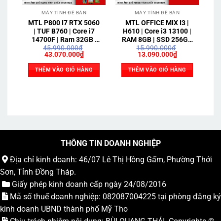
MÁY TÍNH ĐỂ BÀN
MÁY TÍNH ĐỂ BÀN
MTL P800 I7 RTX 5060
MTL OFFICE MIX I3 |
F
| TUF B760 | Core i7
H610 | Core i3 13100 |
L
14700F | Ram 32GB |
RAM 8GB | SSD 256GB
G
45.990.000
₫
15.990.000
₫
SSD 512GB | RTX 5060
| 550W
Giá
Giá
Giá
Giá
43.070.000
₫
13.090.000
₫
8GB
gốc
hiện
gốc
hiện
là:
tại
là:
tại
THÊM VÀO GIỎ HÀNG
THÊM VÀO GIỎ HÀNG
45.990.000₫.
là:
15.990.000₫.
là:
43.070.000₫.
13.090.000₫.
THÔNG TIN DOANH NGHIỆP
Địa chỉ kinh doanh: 46/07 Lê Thị Hồng Gấm, Phường Thới
Sơn, Tỉnh Đồng Tháp.
Giấy phép kinh doanh cấp ngày 24/08/2016
Mã số thuế doanh nghiệp: 082087004225 tại phòng đăng ký
kinh doanh UBND thành phố Mỹ Tho