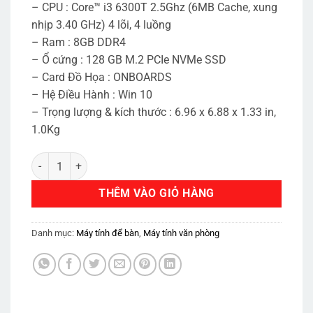
– CPU : Core™ i3 6300T 2.5Ghz (6MB Cache, xung
nhịp 3.40 GHz) 4 lõi, 4 luồng
– Ram : 8GB DDR4
– Ổ cứng : 128 GB M.2 PCIe NVMe SSD
– Card Đồ Họa : ONBOARDS
– Hệ Điều Hành : Win 10
– Trọng lượng & kích thước : 6.96 x 6.88 x 1.33 in,
1.0Kg
HP EliteDesk 800 G3 Mini | Core i3 6300T | Ram 8GB | SSD 128G
THÊM VÀO GIỎ HÀNG
Danh mục:
Máy tính để bàn
,
Máy tính văn phòng