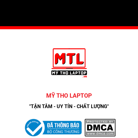
MỸ THO LAPTOP
"TẬN TÂM - UY TÍN - CHẤT LƯỢNG"