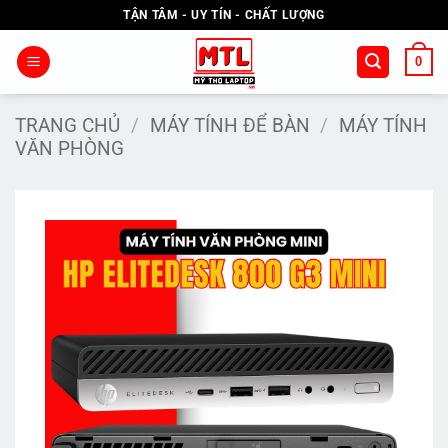
Bỏ
TẬN TÂM - UY TÍN - CHẤT LƯỢNG
qua
nội
0
dung
TRANG CHỦ
/
MÁY TÍNH ĐỂ BÀN
/
MÁY TÍNH
VĂN PHÒNG