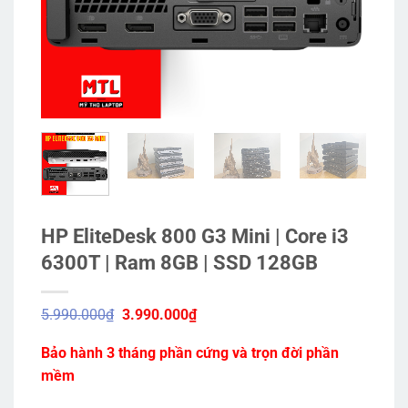
HP EliteDesk 800 G3 Mini | Core i3
6300T | Ram 8GB | SSD 128GB
Giá
Giá
5.990.000
₫
3.990.000
₫
gốc
hiện
là:
tại
Bảo hành 3 tháng phần cứng và trọn đời phần
5.990.000₫.
là:
3.990.000₫.
mềm