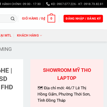
HÀNH CHÍNH: 09:00 - 17:30
KD: 0907.077.226 - KT: 0918.73.82.81
GIỎ HÀNG /
0
₫
0
ĐĂNG NHẬP / ĐĂNG KÝ
TẠI MTL
KHÁCH HÀNG
MING
HE |
SHOWROOM MỸ THO
SSD
LAPTOP
6 FHD
🗺 Địa chỉ mới: 46/7 Lê Thị
Hồng Gấm, Phường Thới Sơn,
Tỉnh Đồng Tháp