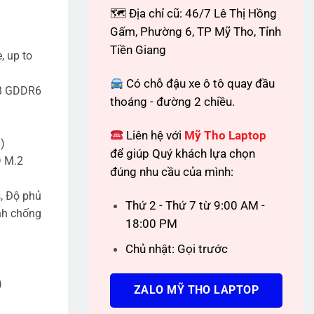
🗺 Địa chỉ cũ: 46/7 Lê Thị Hồng
Gấm, Phường 6, TP Mỹ Tho, Tỉnh
Tiền Giang
, up to
Có chỗ đậu xe ô tô quay đầu
GB GDDR6
thoáng - đường 2 chiều.
Liên hệ với
Mỹ Tho Laptop
)
để giúp Quý khách lựa chọn
D M.2
đúng nhu cầu của mình:
s, Độ phủ
Thứ 2 - Thứ 7 từ 9:00 AM -
nh chống
18:00 PM
Chủ nhật: Gọi trước
)
ZALO MỸ THO LAPTOP