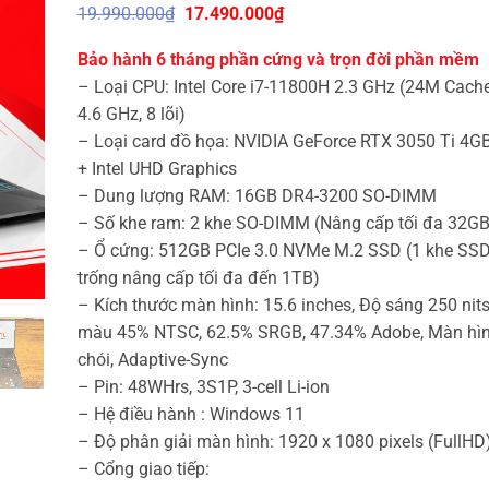
Giá
Giá
19.990.000
₫
17.490.000
₫
gốc
hiện
là:
tại
Bảo hành 6 tháng phần cứng và trọn đời phần mềm
19.990.000₫.
là:
17.490.000₫.
– Loại CPU: Intel Core i7-11800H 2.3 GHz (24M Cache
4.6 GHz, 8 lõi)
– Loại card đồ họa: NVIDIA GeForce RTX 3050 Ti 4
+ Intel UHD Graphics
– Dung lượng RAM: 16GB DR4-3200 SO-DIMM
– Số khe ram: 2 khe SO-DIMM (Nâng cấp tối đa 32GB
– Ổ cứng: 512GB PCIe 3.0 NVMe M.2 SSD (1 khe SS
trống nâng cấp tối đa đến 1TB)
– Kích thước màn hình: 15.6 inches, Độ sáng 250 nit
màu 45% NTSC, 62.5% SRGB, 47.34% Adobe, Màn hì
chói, Adaptive-Sync
– Pin: 48WHrs, 3S1P, 3-cell Li-ion
– Hệ điều hành : Windows 11
– Độ phân giải màn hình: 1920 x 1080 pixels (FullHD
– Cổng giao tiếp: