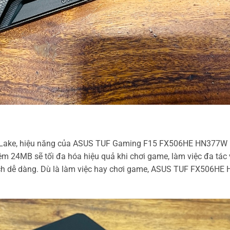
iger Lake, hiệu năng của ASUS TUF Gaming F15 FX506HE HN377W m
 đệm 24MB sẽ tối đa hóa hiệu quả khi chơi game, làm việc đa tá
ách dễ dàng. Dù là làm việc hay chơi game, ASUS TUF FX506HE