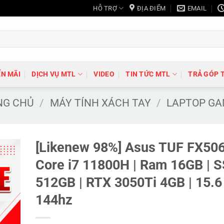
HỖ TRỢ
ĐỊA ĐIỂM
EMAIL
N MÃI
DỊCH VỤ MTL
VIDEO
TIN TỨC MTL
TRẢ GÓP 
NG CHỦ
/
MÁY TÍNH XÁCH TAY
/
LAPTOP GA
[Likenew 98%] Asus TUF FX506
Core i7 11800H | Ram 16GB | 
512GB | RTX 3050Ti 4GB | 15.
144hz