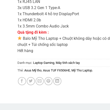
1x RJ45 LAN
3x USB 3.2 Gen 1 Type-A
1x Thunderbolt 4 hỗ trợ DisplayPort
1x HDMI 2.0b
1x 3.5mm Combo Audio Jack
Quà tặng đi kèm :
Balo Mỹ Tho Laptop + Chuột không dây hoặc có d
chuột + Túi chống sốc laptop
Hết hàng
Danh mục:
Laptop Gaming
,
Máy tính xách tay
Thẻ:
Asus Mỹ tho
,
Asus TUF FX506HE
,
Mỹ Tho Laptop.