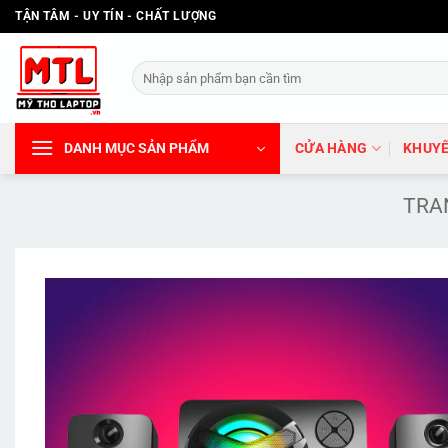
Bỏ
TẬN TÂM - UY TÍN - CHẤT LƯỢNG
qua
nội
Tìm
dung
kiếm:
DANH MỤC SẢN PHẨM
CỬA HÀNG
KHUYẾ
TRA