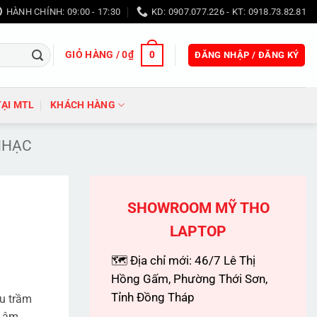
HÀNH CHÍNH: 09:00 - 17:30
KD: 0907.077.226 - KT: 0918.73.82.81
GIỎ HÀNG /
0
₫
0
ĐĂNG NHẬP / ĐĂNG KÝ
TẠI MTL
KHÁCH HÀNG
NHẠC
SHOWROOM MỸ THO
LAPTOP
🗺 Địa chỉ mới: 46/7 Lê Thị
Hồng Gấm, Phường Thới Sơn,
Tỉnh Đồng Tháp
êu trầm
h âm