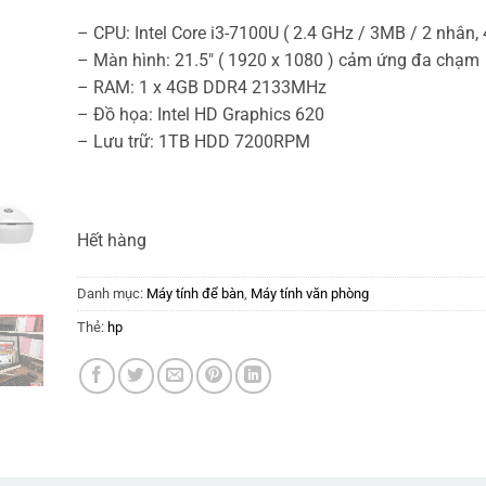
7.900.000₫.
– CPU: Intel Core i3-7100U ( 2.4 GHz / 3MB / 2 nhân, 4
– Màn hình: 21.5″ ( 1920 x 1080 ) cảm ứng đa chạm
– RAM: 1 x 4GB DDR4 2133MHz
– Đồ họa: Intel HD Graphics 620
– Lưu trữ: 1TB HDD 7200RPM
Hết hàng
Danh mục:
Máy tính để bàn
,
Máy tính văn phòng
Thẻ:
hp