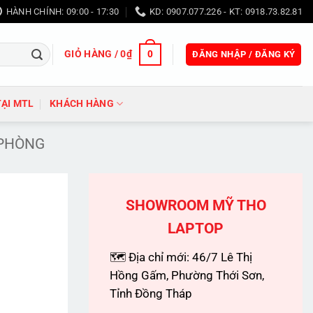
HÀNH CHÍNH: 09:00 - 17:30
KD: 0907.077.226 - KT: 0918.73.82.81
GIỎ HÀNG /
0
₫
0
ĐĂNG NHẬP / ĐĂNG KÝ
TẠI MTL
KHÁCH HÀNG
 PHÒNG
SHOWROOM MỸ THO
LAPTOP
🗺 Địa chỉ mới: 46/7 Lê Thị
Hồng Gấm, Phường Thới Sơn,
Tỉnh Đồng Tháp