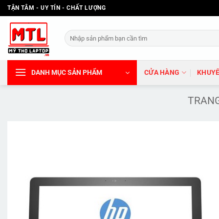
Bỏ
TẬN TÂM - UY TÍN - CHẤT LƯỢNG
qua
nội
Tìm
dung
kiếm:
DANH MỤC SẢN PHẨM
CỬA HÀNG
KHUYẾ
TRAN