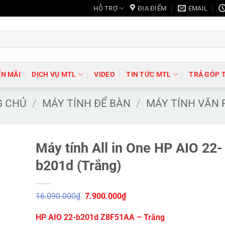
HỖ TRỢ
ĐỊA ĐIỂM
EMAIL
N MÃI
DỊCH VỤ MTL
VIDEO
TIN TỨC MTL
TRẢ GÓP 
G CHỦ
/
MÁY TÍNH ĐỂ BÀN
/
MÁY TÍNH VĂN
Máy tính All in One HP AIO 22-
b201d (Trắng)
Giá
Giá
16.090.000
₫
7.900.000
₫
gốc
hiện
là:
tại
HP AIO 22-b201d Z8F51AA – Trắng
16.090.000₫.
là: