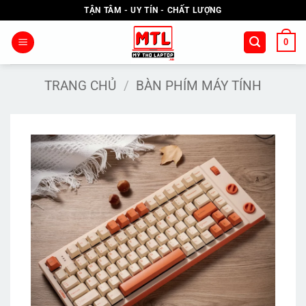
Bỏ
TẬN TÂM - UY TÍN - CHẤT LƯỢNG
qua
nội
0
dung
TRANG CHỦ
/
BÀN PHÍM MÁY TÍNH