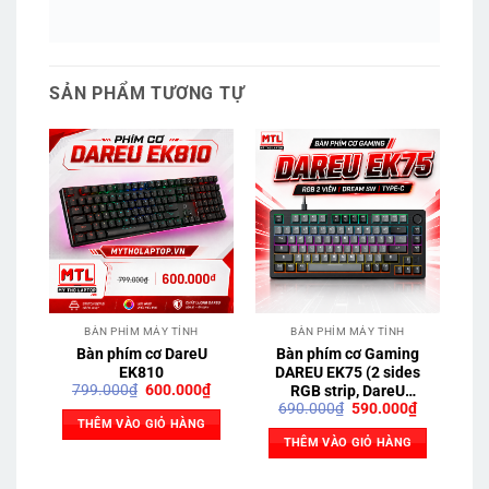
SẢN PHẨM TƯƠNG TỰ
BÀN PHÍM MÁY TÍNH
BÀN PHÍM MÁY TÍNH
Bàn phím cơ DareU
Bàn phím cơ Gaming
B
EK810
DAREU EK75 (2 sides
Giá
Giá
799.000
₫
600.000
₫
RGB strip, DareU
gốc
hiện
Giá
Giá
690.000
₫
590.000
₫
DREAM sw, Type-C)
là:
tại
gốc
hiện
THÊM VÀO GIỎ HÀNG
799.000₫.
là:
là:
tại
THÊM VÀO GIỎ HÀNG
600.000₫.
690.000₫.
là:
590.000₫.