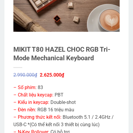
MIKIT T80 HAZEL CHOC RGB Tri-
Mode Mechanical Keyboard
Giá
Giá
2.990.000
₫
2.625.000
₫
gốc
hiện
là:
tại
– Số phím:
83
2.990.000₫.
là:
2.625.000₫.
– Chất liệu keycap:
PBT
– Kiểu in keycap:
Double-shot
– Đèn nền:
RGB 16 triệu màu
– Phương thức kết nối:
Bluetooth 5.1 / 2.4GHz /
USB-C *(Có thể kết nối 3 thiết bị cùng lúc)
– N-Key Rollover:
Có hỗ trợ