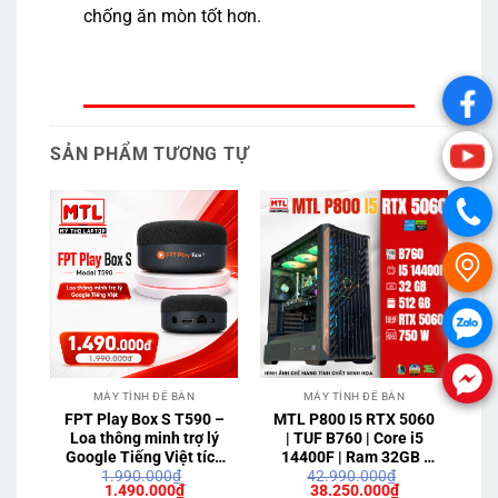
chống ăn mòn tốt hơn.
.
SẢN PHẨM TƯƠNG TỰ
.
.
.
.
.
MÁY TÍNH ĐỂ BÀN
MÁY TÍNH ĐỂ BÀN
FPT Play Box S T590 –
MTL P800 I5 RTX 5060
Loa thông minh trợ lý
| TUF B760 | Core i5
Google Tiếng Việt tích
14400F | Ram 32GB |
1.990.000
₫
42.990.000
₫
hợp TV box
SSD 512GB | RTX 5060
1
Giá
Giá
Giá
Giá
1.490.000
₫
38.250.000
₫
8GB
5