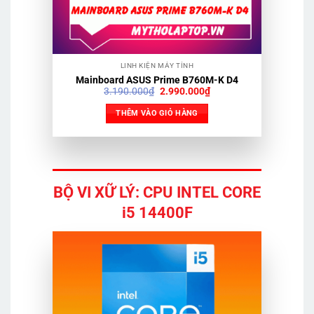
LINH KIỆN MÁY TÍNH
Mainboard ASUS Prime B760M-K D4
Giá
Giá
3.190.000
₫
2.990.000
₫
gốc
hiện
là:
tại
THÊM VÀO GIỎ HÀNG
3.190.000₫.
là:
2.990.000₫.
BỘ VI XỮ LÝ: CPU INTEL CORE
i5 14400F