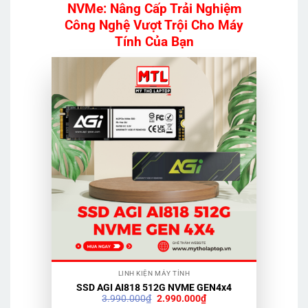
NVMe: Nâng Cấp Trải Nghiệm
Công Nghệ Vượt Trội Cho Máy
Tính Của Bạn
LINH KIỆN MÁY TÍNH
SSD AGI AI818 512G NVME GEN4x4
Giá
Giá
3.990.000
₫
2.990.000
₫
gốc
hiện