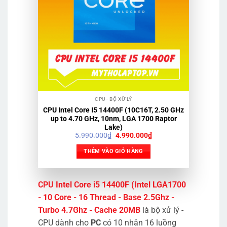
CPU - BỘ XỮ LÝ
CPU Intel Core I5 14400F (10C16T, 2.50 GHz
up to 4.70 GHz, 10nm, LGA 1700 Raptor
Lake)
Giá
Giá
5.990.000
₫
4.990.000
₫
gốc
hiện
là:
tại
THÊM VÀO GIỎ HÀNG
5.990.000₫.
là:
4.990.000₫.
CPU Intel Core i5 14400F (Intel LGA1700
- 10 Core - 16 Thread - Base 2.5Ghz -
Turbo 4.7Ghz - Cache 20MB
là bộ xử lý -
CPU dành cho
PC
có 10 nhân 16 luồng