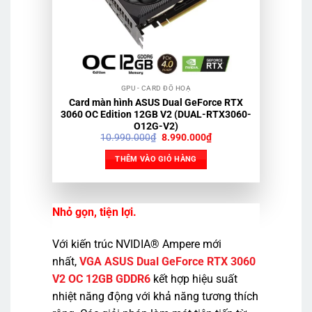
GPU - CARD ĐỒ HOẠ
Card màn hình ASUS Dual GeForce RTX
3060 OC Edition 12GB V2 (DUAL-RTX3060-
O12G-V2)
Giá
Giá
10.990.000
₫
8.990.000
₫
gốc
hiện
là:
tại
THÊM VÀO GIỎ HÀNG
10.990.000₫.
là:
8.990.000₫.
Nhỏ gọn, tiện lợi.
Với kiến ​​trúc NVIDIA® Ampere mới
nhất,
VGA ASUS Dual GeForce RTX 3060
V2 OC 12GB GDDR6
kết hợp hiệu suất
nhiệt năng động với khả năng tương thích