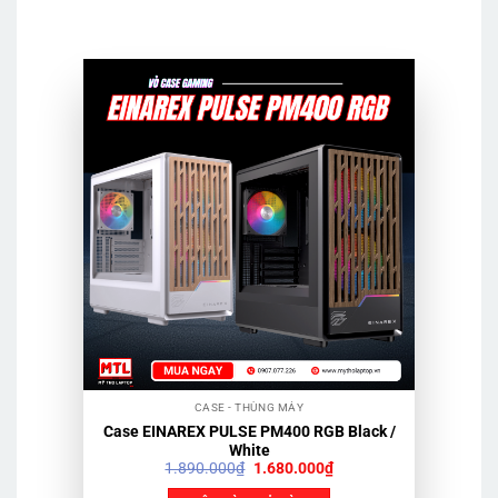
CASE - THÙNG MÁY
Case EINAREX PULSE PM400 RGB Black /
White
Giá
Giá
1.890.000
₫
1.680.000
₫
gốc
hiện
là:
tại