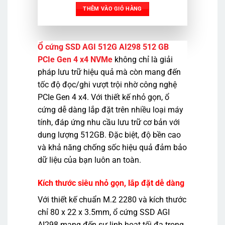
là:
tại
THÊM VÀO GIỎ HÀNG
3.990.000₫.
là:
2.990.000₫.
Ổ cứng SSD AGI 512G AI298 512 GB
PCIe Gen 4 x4 NVMe
không chỉ là giải
pháp lưu trữ hiệu quả mà còn mang đến
tốc độ đọc/ghi vượt trội nhờ công nghệ
PCIe Gen 4 x4. Với thiết kế nhỏ gọn, ổ
cứng dễ dàng lắp đặt trên nhiều loại máy
tính, đáp ứng nhu cầu lưu trữ cơ bản với
dung lượng 512GB. Đặc biệt, độ bền cao
và khả năng chống sốc hiệu quả đảm bảo
dữ liệu của bạn luôn an toàn.
Kích thước siêu nhỏ gọn, lắp đặt dễ dàng
Với thiết kế chuẩn M.2 2280 và kích thước
chỉ 80 x 22 x 3.5mm, ổ cứng SSD AGI
AI298 mang đến sự linh hoạt tối đa trong