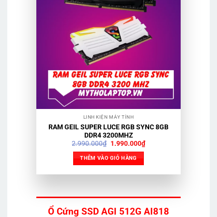
LINH KIỆN MÁY TÍNH
RAM GEIL SUPER LUCE RGB SYNC 8GB
DDR4 3200MHZ
Giá
Giá
2.990.000
₫
1.990.000
₫
gốc
hiện
là:
tại
THÊM VÀO GIỎ HÀNG
2.990.000₫.
là:
1.990.000₫.
Ổ Cứng SSD AGI 512G AI818