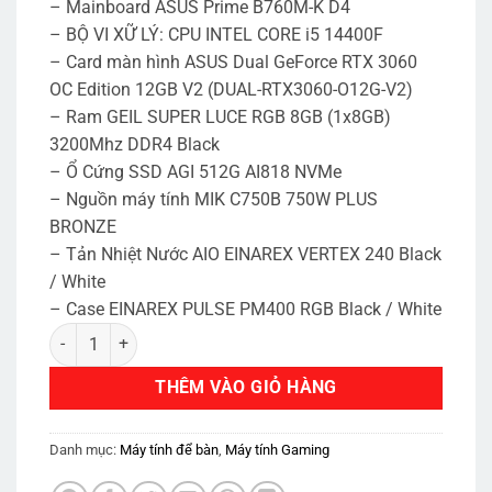
– Mainboard ASUS Prime B760M-K D4
– BỘ VI XỮ LÝ: CPU INTEL CORE i5 14400F
– Card màn hình ASUS Dual GeForce RTX 3060
OC Edition 12GB V2 (DUAL-RTX3060-O12G-V2)
– Ram GEIL SUPER LUCE RGB 8GB (1x8GB)
3200Mhz DDR4 Black
– Ổ Cứng SSD AGI 512G AI818 NVMe
– Nguồn máy tính MIK C750B 750W PLUS
BRONZE
– Tản Nhiệt Nước AIO EINAREX VERTEX 240 Black
/ White
– Case EINAREX PULSE PM400 RGB Black / White
MTL PM400 I5 RTX 3060 | i5 14400F | B760 | Ram 16GB | SSD 
THÊM VÀO GIỎ HÀNG
Danh mục:
Máy tính để bàn
,
Máy tính Gaming