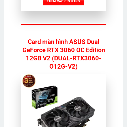
THÊM VÀO GIỎ HÀNG
1.890.000₫.
là:
1.680.000₫.
Card màn hình ASUS Dual
GeForce RTX 3060 OC Edition
12GB V2 (DUAL-RTX3060-
O12G-V2)