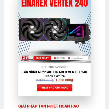
HỆ THỐNG TẢN NHIỆT
Tản Nhiệt Nước AIO EINAREX VERTEX 240
Black / White
Giá
Giá
2.090.000
₫
1.550.000
₫
gốc
hiện
là:
tại
THÊM VÀO GIỎ HÀNG
2.090.000₫.
là:
1.550.000₫.
GIẢI PHÁP TẢN NHIỆT HOÀN HẢO