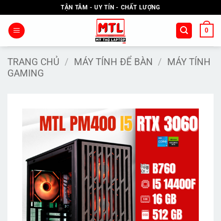
Bỏ
TẬN TÂM - UY TÍN - CHẤT LƯỢNG
qua
nội
0
dung
TRANG CHỦ
/
MÁY TÍNH ĐỂ BÀN
/
MÁY TÍNH
GAMING