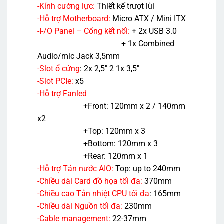
-Kính cường lực:
Thiết kế trượt lùi
-Hỗ trợ Motherboard:
Micro ATX / Mini ITX
-I-/O Panel – Cổng kết nối:
+
2x USB 3.0
+ 1x Combined
Audio/mic Jack 3,5mm
-Slot ổ cứng
:
2x 2,5″ 2 1x 3,5″
-Slot PCIe:
x5
-Hỗ trợ Fanled
+Front: 120mm x 2 / 140mm
x2
+Top: 120mm x 3
+Bottom: 120mm x 3
+Rear: 120mm x 1
-Hỗ trợ Tản nước AIO:
Top: up to 240mm
-Chiều dài Card đồ họa tối đa:
370mm
-Chiều cao Tản nhiệt CPU tối đa
:
165mm
-Chiều dài Nguồn tối đa:
230mm
-Cable management:
22-37mm