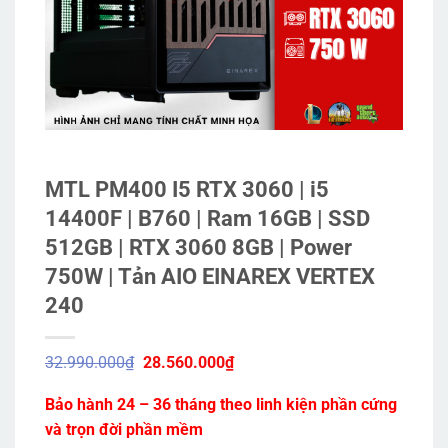
MTL PM400 I5 RTX 3060 | i5
14400F | B760 | Ram 16GB | SSD
512GB | RTX 3060 8GB | Power
750W | Tản AIO EINAREX VERTEX
240
Giá
Giá
32.990.000
₫
28.560.000
₫
gốc
hiện
là:
tại
Bảo hành 24 – 36 tháng theo linh kiện phần cứng
32.990.000₫.
là:
28.560.000₫.
và trọn đời phần mềm