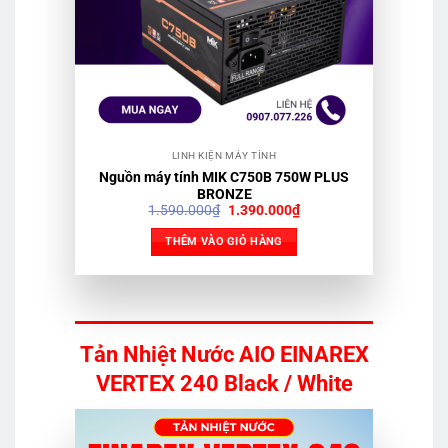
LINH KIỆN MÁY TÍNH
Nguồn máy tính MIK C750B 750W PLUS
BRONZE
Giá
Giá
1.590.000
₫
1.390.000
₫
gốc
hiện
là:
tại
THÊM VÀO GIỎ HÀNG
1.590.000₫.
là:
1.390.000₫.
Tản Nhiệt Nước AIO EINAREX
VERTEX 240 Black / White